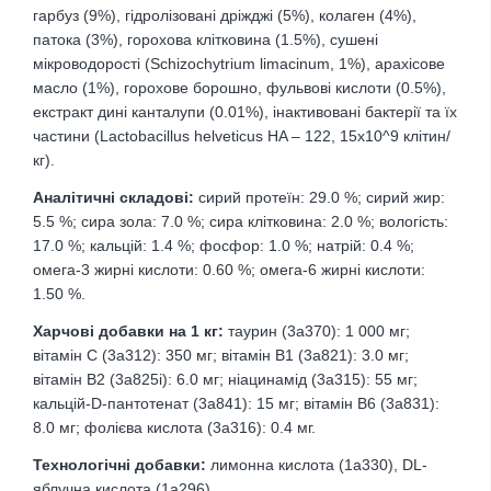
гарбуз (9%), гідролізовані дріжджі (5%), колаген (4%),
патока (3%), горохова клітковина (1.5%), сушені
мікроводорості (Schizochytrium limacinum, 1%), арахісове
масло (1%), горохове борошно, фульвові кислоти (0.5%),
екстракт дині канталупи (0.01%), інактивовані бактерії та їх
частини (Lactobacillus helveticus HA – 122, 15x10^9 клітин/
кг).
Аналітичні складові:
сирий протеїн: 29.0 %; сирий жир:
5.5 %; сира зола: 7.0 %; сира клітковина: 2.0 %; вологість:
17.0 %; кальцій: 1.4 %; фосфор: 1.0 %; натрій: 0.4 %;
омега-3 жирні кислоти: 0.60 %; омега-6 жирні кислоти:
1.50 %.
Харчові добавки на 1 кг:
таурин (3a370): 1 000 мг;
вітамін C (3a312): 350 мг; вітамін B1 (3a821): 3.0 мг;
вітамін B2 (3a825i): 6.0 мг; ніацинамід (3a315): 55 мг;
кальцій-D-пантотенат (3a841): 15 мг; вітамін B6 (3a831):
8.0 мг; фолієва кислота (3a316): 0.4 мг.
Технологічні добавки:
лимонна кислота (1a330), DL-
яблучна кислота (1a296).