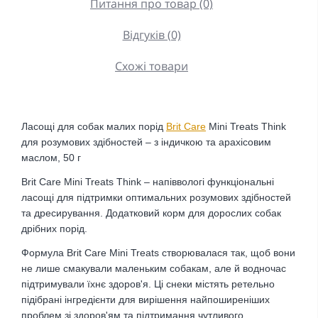
Питання про товар (0)
Відгуків (0)
Схожі товари
Ласощі для собак малих порід
Brit Care
Mini Treats Think
для розумових здібностей – з індичкою та арахісовим
маслом, 50 г
Brit Care Mini Treats Think – напіввологі функціональні
ласощі для підтримки оптимальних розумових здібностей
та дресирування. Додатковий корм для дорослих собак
дрібних порід.
Формула Brit Care Mini Treats створювалася так, щоб вони
не лише смакували маленьким собакам, але й водночас
підтримували їхнє здоров'я. Ці снеки містять ретельно
підібрані інгредієнти для вирішення найпоширеніших
проблем зі здоров'ям та підтримання чутливого