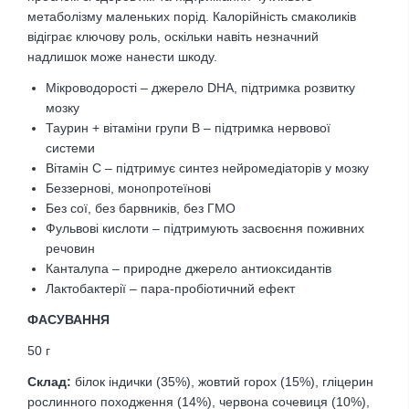
метаболізму маленьких порід. Калорійність смаколиків
відіграє ключову роль, оскільки навіть незначний
надлишок може нанести шкоду.
Мікроводорості – джерело DHA, підтримка розвитку
мозку
Таурин + вітаміни групи В – підтримка нервової
системи
Вітамін С – підтримує синтез нейромедіаторів у мозку
Беззернові, монопротеїнові
Без сої, без барвників, без ГМО
Фульвові кислоти – підтримують засвоєння поживних
речовин
Канталупа – природне джерело антиоксидантів
Лактобактерії – пара-пробіотичний ефект
ФАСУВАННЯ
50 г
Склад:
білок індички (35%), жовтий горох (15%), гліцерин
рослинного походження (14%), червона сочевиця (10%),