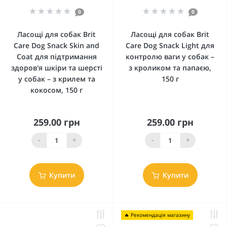
0
0
Ласощі для собак Brit
Ласощі для собак Brit
Care Dog Snack Skin and
Care Dog Snack Light для
Coat для підтримання
контролю ваги у собак –
здоров'я шкіри та шерсті
з кроликом та папаєю,
у собак – з крилем та
150 г
кокосом, 150 г
259.00 грн
259.00 грн
-
+
-
+
Купити
Купити
🔥 Рекомендація магазину