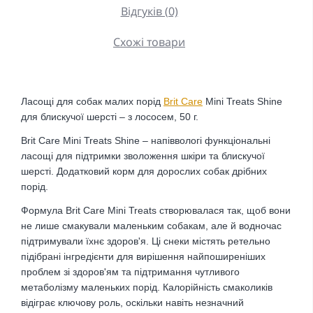
Відгуків (0)
Схожі товари
Ласощі для собак малих порід
Brit Care
Mini Treats Shine
для блискучої шерсті – з лососем, 50 г.
Brit Care Mini Treats Shine – напіввологі функціональні
ласощі для підтримки зволоження шкіри та блискучої
шерсті. Додатковий корм для дорослих собак дрібних
порід.
Формула Brit Care Mini Treats створювалася так, щоб вони
не лише смакували маленьким собакам, але й водночас
підтримували їхнє здоров'я. Ці снеки містять ретельно
підібрані інгредієнти для вирішення найпоширеніших
проблем зі здоров'ям та підтримання чутливого
метаболізму маленьких порід. Калорійність смаколиків
відіграє ключову роль, оскільки навіть незначний