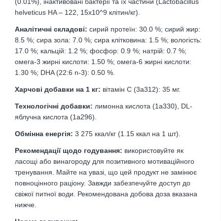
(0.01%), інактивовані бактерії та їх частини (Lactobacillus
helveticus HA – 122, 15x10^9 клітин/кг).
Аналітичні складові:
сирий протеїн: 30.0 %; сирий жир:
8.5 %; сира зола: 7.0 %; сира клітковина: 1.5 %; вологість:
17.0 %; кальцій: 1.2 %; фосфор: 0.9 %; натрій: 0.7 %;
омега-3 жирні кислоти: 1.50 %; омега-6 жирні кислоти:
1.30 %; DHA (22:6 n-3): 0.50 %.
Харчові добавки на 1 кг:
вітамін C (3a312): 35 мг.
Технологічні добавки:
лимонна кислота (1a330), DL-
яблучна кислота (1a296).
Обмінна енергія:
3 275 ккал/кг (1.15 ккал на 1 шт).
Рекомендації щодо годування:
використовуйте як
ласощі або винагороду для позитивного мотиваційного
тренування. Майте на увазі, що цей продукт не замінює
повноцінного раціону. Завжди забезпечуйте доступ до
свіжої питної води. Рекомендована добова доза вказана
нижче.