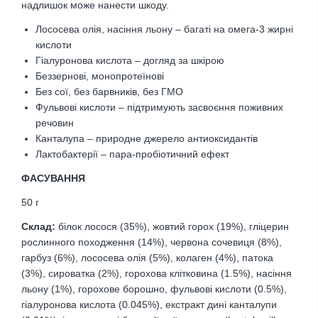
надлишок може нанести шкоду.
Лососева олія, насіння льону – багаті на омега-3 жирні
кислоти
Гіалуронова кислота – догляд за шкірою
Беззернові, монопротеїнові
Без сої, без барвників, без ГМО
Фульвові кислоти – підтримують засвоєння поживних
речовин
Канталупа – природне джерело антиоксидантів
Лактобактерії – пара-пробіотичний ефект
ФАСУВАННЯ
50 г
Склад:
білок лосося (35%), жовтий горох (19%), гліцерин
рослинного походження (14%), червона сочевиця (8%),
гарбуз (6%), лососева олія (5%), колаген (4%), патока
(3%), сироватка (2%), горохова клітковина (1.5%), насіння
льону (1%), горохове борошно, фульвові кислоти (0.5%),
гіалуронова кислота (0.045%), екстракт дині канталупи