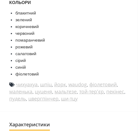
КОЛЬОРИ
блакитний
зелений
коричневий
червоний
помаранчевий
рожевий
салатовий
сірий
синій
фіолетовий
чихуахуа
шпіц
йорк
waudog
фіолетовий
,
,
,
,
,
маленька
цуценя
мальтезе
той-тер'єр
пекінес
,
,
,
,
,
пудель
цвергпінчер
ши-тцу
,
,
Характеристики