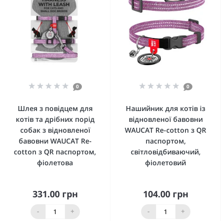
0
0
Шлея з повідцем для
Нашийник для котів із
котів та дрібних порід
відновленої бавовни
собак з відновленої
WAUCAT Re-cotton з QR
бавовни WAUCAT Re-
паспортом,
cotton з QR паспортом,
світловідбиваючий,
фіолетова
фіолетовий
331.00 грн
104.00 грн
-
+
-
+