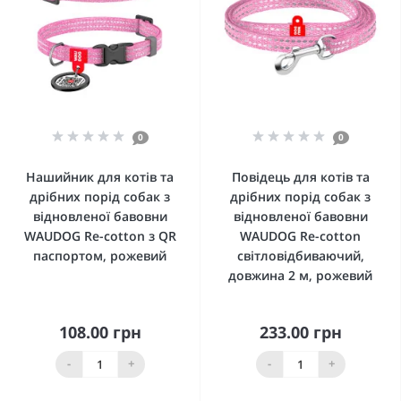
0
0
Нашийник для котів та
Повідець для котів та
дрібних порід собак з
дрібних порід собак з
відновленої бавовни
відновленої бавовни
WAUDOG Re-cotton з QR
WAUDOG Re-cotton
паспортом, рожевий
світловідбиваючий,
довжина 2 м, рожевий
108.00 грн
233.00 грн
-
+
-
+