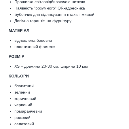
Прошивка світловідбиваючою ниткою
Наявність "розумного" QR-адресника
Бубончик для відлякування птахів і мишей
Довічна гарантія на фурнітуру
МАТЕРІАЛ
відновлена бавовна
пластиковий фастекс
РОЗМІР
XS – довжина 20-30 см, ширина 10 мм
КОЛЬОРИ
блакитний
зелений
коричневий
червоний
помаранчевий
рожевий
салатовий