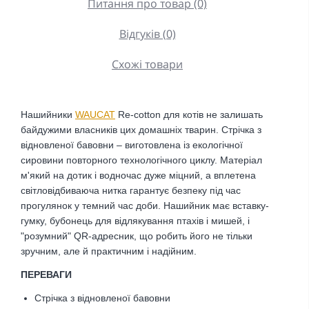
Питання про товар (0)
Відгуків (0)
Схожі товари
Нашийники
WAUCAT
Re-сotton для котів не залишать
байдужими власників цих домашніх тварин. Стрічка з
відновленої бавовни – виготовлена ​​із екологічної
сировини повторного технологічного циклу. Матеріал
м'який на дотик і водночас дуже міцний, а вплетена
світловідбиваюча нитка гарантує безпеку під час
прогулянок у темний час доби. Нашийник має вставку-
гумку, бубонець для відлякування птахів і мишей, і
"розумний" QR-адресник, що робить його не тільки
зручним, але й практичним і надійним.
ПЕРЕВАГИ
Стрічка з відновленої бавовни