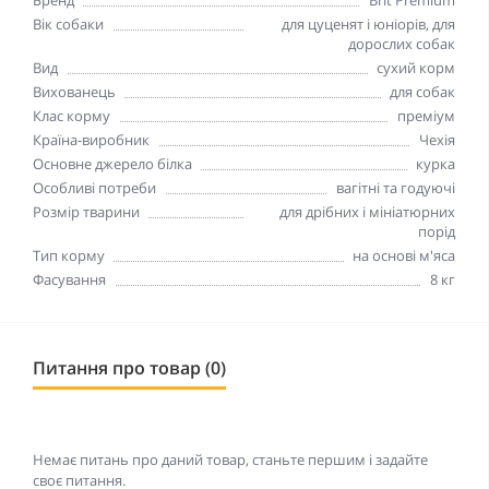
Вік собаки
для цуценят і юніорів, для
дорослих собак
Вид
сухий корм
Вихованець
для собак
Клас корму
преміум
Країна-виробник
Чехія
Основне джерело білка
курка
Особливі потреби
вагітні та годуючі
Розмір тварини
для дрібних і мініатюрних
порід
Тип корму
на основі м'яса
Фасування
8 кг
Питання про товар (0)
Немає питань про даний товар, станьте першим і задайте
своє питання.