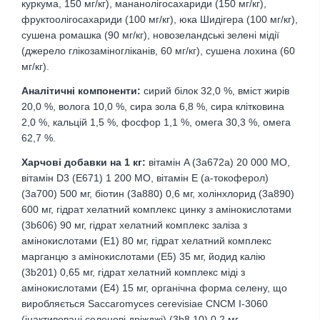
куркума, 150 мг/кг), мананолігосахариди (150 мг/кг),
фруктоолігосахариди (100 мг/кг), юка Шидігера (100 мг/кг),
сушена ромашка (90 мг/кг), новозеландські зелені мідії
(джерело глікозаміногліканів, 60 мг/кг), сушена лохина (60
мг/кг).
Аналітичні компоненти:
сирий білок 32,0 %, вміст жирів
20,0 %, волога 10,0 %, сира зола 6,8 %, сира клітковина
2,0 %, кальцій 1,5 %, фосфор 1,1 %, омега 30,3 %, омега
62,7 %.
Харчові добавки на 1 кг:
вітамін A (3a672a) 20 000 МО,
вітамін D3 (E671) 1 200 МО, вітамін E (a-токоферол)
(3a700) 500 мг, біотин (3a880) 0,6 мг, холінхлорид (3a890)
600 мг, гідрат хелатний комплекс цинку з амінокислотами
(3b606) 90 мг, гідрат хелатний комплекс заліза з
амінокислотами (Е1) 80 мг, гідрат хелатний комплекс
марганцю з амінокислотами (Е5) 35 мг, йодид калію
(3b201) 0,65 мг, гідрат хелатний комплекс міді з
амінокислотами (Е4) 15 мг, органічна форма селену, що
виробляється Saccaromyces cerevisiae CNCM I-3060
(інактивовані селенові дріжджі) (3b8.10) 0,2 мг.