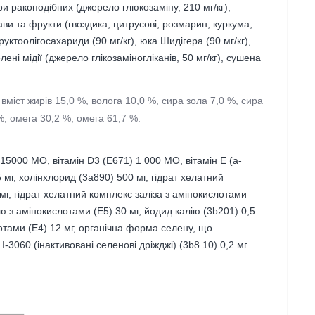
ири ракоподібних (джерело глюкозаміну, 210 мг/кг),
ави та фрукти (гвоздика, цитрусові, розмарин, куркума,
руктоолігосахариди (90 мг/кг), юка Шидігера (90 мг/кг),
ені мідії (джерело глікозаміногліканів, 50 мг/кг), сушена
 вміст жирів 15,0 %, волога 10,0 %, сира зола 7,0 %, сира
%, омега 30,2 %, омега 61,7 %.
 15000 МО, вітамін D3 (E671) 1 000 МО, вітамін E (a-
 мг, холінхлорид (3a890) 500 мг, гідрат хелатний
мг, гідрат хелатний комплекс заліза з амінокислотами
ю з амінокислотами (Е5) 30 мг, йодид калію (3b201) 0,5
лотами (Е4) 12 мг, органічна форма селену, що
3060 (інактивовані селенові дріжджі) (3b8.10) 0,2 мг.