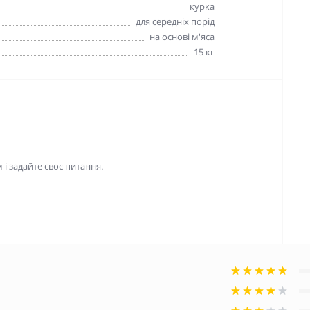
курка
для середніх порід
на основі м'яса
15 кг
і задайте своє питання.