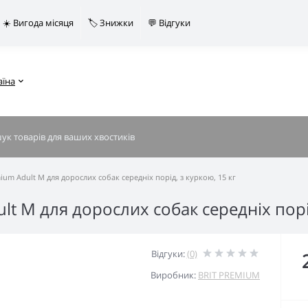
☀️ Вигода місяця
🏷️ Знижки
💬 Відгуки
аїна
ium Adult M для дорослих собак середніх порід, з куркою, 15 кг
lt M для дорослих собак середніх порід
Відгуки:
(0)
Виробник:
BRIT PREMIUM