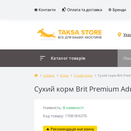
☎️ Контакти
📬 Оплата та доставка
⚙️ Бренди
Укр
Каталог товарів
Собаки
Корм
Сухий корм
Сухий корм Brit Prem
Сухий корм Brit Premium Adu
Наявність:
В наявності
Код товару: 170818/6376
🔥 Рекомендація магазину