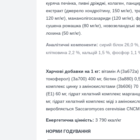
куряча печінка, пивні дріжджі, колаген, панц
екстракт (джерело хондроїтину, 150 мг/кг), тр
120 мг/кг), мананолігосахариди (120 мг/кг), ф
сушена ромашка (80 мг/кг), новозеландські зел
лохина (50 мг/кг).
Аналітичні компоненти:
сирий білок 26,0 %,
клітковина 2,2 %, кальцій 1,5 %, фосфор 1,1 
Харчові добавки на 1 кг:
вітамін A (3a672a)
токоферол) (3a700) 400 мг, біотин (3a880) 0,5
комплекс цинку з амінокислотами (3b606) 70 
(Е1) 60 мг, гідрат хелатний комплекс марганц
мг, гідрат хелатний комплекс міді з амінокис
виробляється Saccaromyces cerevisiae CNCM I-
Енергетична цінність:
3 790 ккал/кг
НОРМИ ГОДУВАННЯ