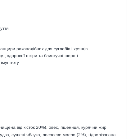
чуття
панцири ракоподібних для суглобів і хрящів
я, здорової шкіри та блискучої шерсті
імунітету
ищена від кісток 20%), овес, пшениця, курячий жир
дза, сушені яблука, лососеве масло (2%), гідролізована