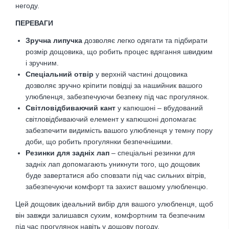
негоду.
ПЕРЕВАГИ
Зручна липучка
дозволяє легко одягати та підбирати
розмір дощовика, що робить процес вдягання швидким
і зручним.
Спеціальний отвір
у верхній частині дощовика
дозволяє зручно кріпити повідці за нашийник вашого
улюбленця, забезпечуючи безпеку під час прогулянок.
Світловідбиваючий кант
у капюшоні – вбудований
світловідбиваючий елемент у капюшоні допомагає
забезпечити видимість вашого улюбленця у темну пору
доби, що робить прогулянки безпечнішими.
Резинки для задніх лап
– спеціальні резинки для
задніх лап допомагають уникнути того, що дощовик
буде завертатися або сповзати під час сильних вітрів,
забезпечуючи комфорт та захист вашому улюбленцю.
Цей дощовик ідеальний вибір для вашого улюбленця, щоб
він завжди залишався сухим, комфортним та безпечним
під час прогулянок навіть у дощову погоду.