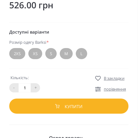
526.00 грн
Доступні варіанти
Розмір одягу Barksi
*
2XS
XS
S
M
L
Кількість:
В закладки
-
+
порівняння
КУПИТИ
Огляд товару