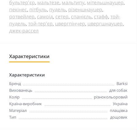
бультер'єр
мальтезе
мальтипу
мітельшнауцер
,
,
,
,
пекінес
пітбуль
пудель
різеншнауцер
,
,
,
,
ротвейлер
самоїд
сетер
спанієль
стафф
той-
,
,
,
,
,
пудель
той-тер'єр
цвергпінчер
цвергшнауцер
,
,
,
,
джек-рассел
Характеристики
Характеристики
Бренд
Barksi
Вихованець
для собак
Колір
різнокольоровий
Країна-виробник
Україна
Матеріал
плащівка
Тип
дощовик