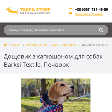
+38 (099) 731-49-59
Замовити дзвінок
Собаки
Для прогулянок
Одяг
Дощовики
Дощовик з капюшоном 
Дощовик з капюшоном для собак
Barksi Textile, Печворк