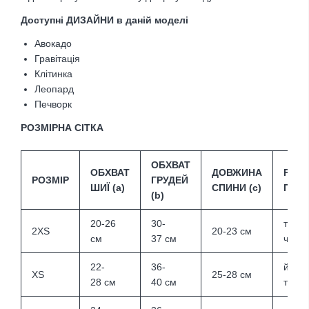
Доступні ДИЗАЙНИ в даній моделі
Авокадо
Гравітація
Клітинка
Леопард
Печворк
РОЗМІРНА СІТКА
ОБХВАТ
ОБХВАТ
ДОВЖИНА
РЕК
РОЗМІР
ГРУДЕЙ
ШИЇ (а)
СПИНИ (c)
ПОР
(b)
20-26
30-
той т
2XS
20-23
см
см
37
см
чіхуа
22-
36-
йорк,
XS
25-28
см
28
см
40
см
такса