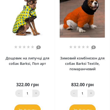
0
0
Дощовик на липучці для
Зимовий комбінезон для
собак Barksi, Поп арт
собак Barksi Textile,
помаранчевий
322.00 грн
832.00 грн
-
+
-
+