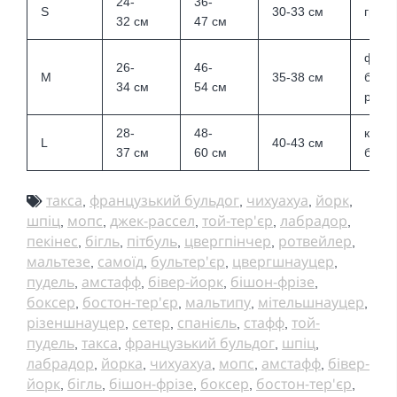
24-
36-
S
30-33
см
гріфо
32
см
47
см
фран
26-
46-
M
35-38
см
бульд
34
см
54
см
рассе
28-
48-
кокер
L
40-43
см
37
см
60
см
бігль
такса
французький бульдог
чихуахуа
йорк
,
,
,
,
шпіц
мопс
джек-рассел
той-тер'єр
лабрадор
,
,
,
,
,
пекінес
бігль
пітбуль
цвергпінчер
ротвейлер
,
,
,
,
,
мальтезе
самоїд
бультер'єр
цвергшнауцер
,
,
,
,
пудель
амстафф
бівер-йорк
бішон-фрізе
,
,
,
,
боксер
бостон-тер'єр
мальтипу
мітельшнауцер
,
,
,
,
різеншнауцер
сетер
спанієль
стафф
той-
,
,
,
,
пудель
такса
французький бульдог
шпіц
,
,
,
,
лабрадор
йорка
чихуахуа
мопс
амстафф
бівер-
,
,
,
,
,
йорк
бігль
бішон-фрізе
боксер
бостон-тер'єр
,
,
,
,
,