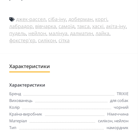
джек-рассел
сіба-іну
доберман
коргі
,
,
,
,
лабрадор
вівчарка
самоїд
такса
хаскі
акіта-іну
,
,
,
,
,
,
пудель
нейлон
малінуа
далматин
лайка
,
,
,
,
,
фокстер'єр
силікон
сітка
,
,
Характеристики
Характеристики
Бренд
TRIXIE
Вихованець
для собак
Колір
чорний
Країна-виробник
Німеччина
Матеріал
силікон, нейлон
Тип
намордник