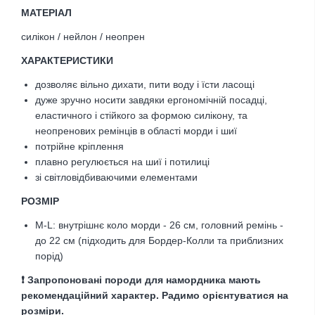
МАТЕРІАЛ
силікон / нейлон / неопрен
ХАРАКТЕРИСТИКИ
дозволяє вільно дихати, пити воду і їсти ласощі
дуже зручно носити завдяки ергономічній посадці,
еластичного і стійкого за формою силікону, та
неопренових ремінців в області морди і шиї
потрійне кріплення
плавно регулюється на шиї і потилиці
зі світловідбиваючими елементами
РОЗМІР
M-L: внутрішнє коло морди - 26 см, головний ремінь -
до 22 см (підходить для Бордер-Колли та приблизних
порід)
❗️ Запропоновані породи для намордника мають
рекомендаційний характер. Радимо орієнтуватися на
розміри.