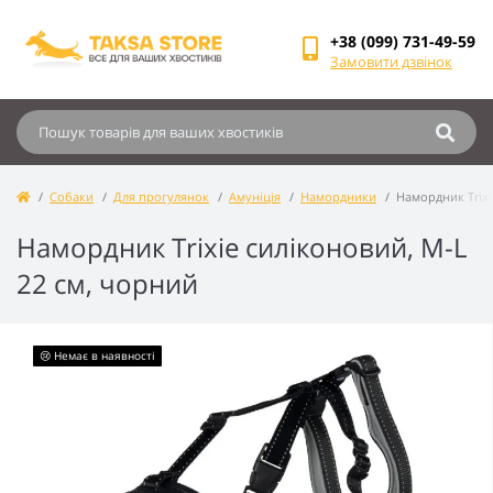
+38 (099) 731-49-59
Замовити дзвінок
Собаки
Для прогулянок
Амуніція
Намордники
Намордник Trixi
Намордник Trixie силіконовий, M-L
22 см, чорний
😢 Немає в наявності