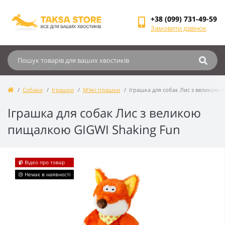
+38 (099) 731-49-59
Замовити дзвінок
Собаки
Іграшки
М'які іграшки
Іграшка для собак Лис з великою 
Іграшка для собак Лис з великою
пищалкою GIGWI Shaking Fun
📹 Відео про товар
😢 Немає в наявності