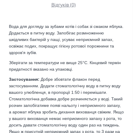
Відгуків (0)
Вода для догляду за зубами котів і собак зі смаком яблука.
Додається в питну воду. Запобігає розмноженню
шкідливих бактерій у пащі, усуває неприємний запах,
освіжає подих, покращує гігієну ротової порожнини та
здоров'я зубів.
Зберігати за температури не вище 25°С. Кінцевий термін
придатності вказано на упаковці.
Застосування:
Добре збовтати флакон перед
застосуванням. Додати стоматологічну воду в питну воду
вашого улюбленця, в пропорції 1:50 і перемішати.
Стоматологічна добавка добре розчиняється у воді. Такий
розчин запобігатиме появі нальоту і неприємного запаху,
а аромат яблука зробить дихання вихованця свіжим. Якщо
у вашого вихованця немає неприємного запаху з рота, то
досить давати стоматологічну воду один раз на тиждень.
Якщо ж присутній неприємний запах з рота, то 3 рази на