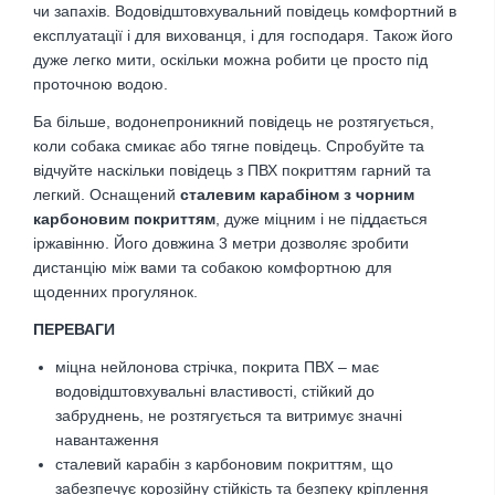
чи запахів. Водовідштовхувальний повідець комфортний в
експлуатації і для вихованця, і для господаря. Також його
дуже легко мити, оскільки можна робити це просто під
проточною водою.
Ба більше, водонепроникний повідець не розтягується,
коли собака смикає або тягне повідець. Спробуйте та
відчуйте наскільки повідець з ПВХ покриттям гарний та
легкий. Оснащений
сталевим карабіном з чорним
карбоновим покриттям
, дуже міцним і не піддається
іржавінню. Його довжина 3 метри дозволяє зробити
дистанцію між вами та собакою комфортною для
щоденних прогулянок.
ПЕРЕВАГИ
міцна нейлонова стрічка, покрита ПВХ – має
водовідштовхувальні властивості
, стійкий до
забруднень,
не розтягується та витримує значні
навантаження
сталевий карабін з карбоновим покриттям, що
забезпечує корозійну стійкість та безпеку кріплення