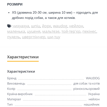
РОЗМІРИ
XS (довжина 20-30 см, ширина 10 мм) – підходить для
дрібних порід собак, а також для котиків.
чихуахуа
шпіц
йорк
waudog
нейлон
,
,
,
,
,
маленька
цуценя
мальтезе
той-тер'єр
пекінес
,
,
,
,
,
пудель
цвергпінчер
ши-тцу
,
,
Характеристики
Характеристики
Бренд
WAUDOG
Вихованець
для собак та котів
Колір
різнокольоровий
Країна-виробник
Україна
Матеріал
нейлон
Тип
нашийник