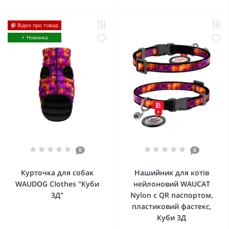
📹 Відео про товар
⚡️ Новинка
0
0
Курточка для собак
Нашийник для котів
WAUDOG Clothes "Куби
нейлоновий WAUCAT
3Д"
Nylon c QR паспортом,
пластиковий фастекс,
Куби 3Д