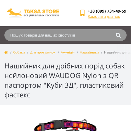
+38 (099) 731-49-59
Замовити дзвінок
Собаки
Для прогулянок
Амуніція
Нашийники
Нашийник для др
Нашийник для дрібних порід собак
нейлоновий WAUDOG Nylon з QR
паспортом "Куби 3Д", пластиковий
фастекс