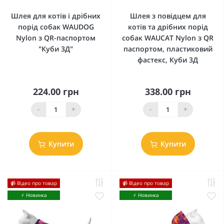
Шлея для котів і дрібних
Шлея з повідцем для
порід собак WAUDOG
котів та дрібних порід
Nylon з QR-паспортом
собак WAUCAT Nylon з QR
"Куби 3Д"
паспортом, пластиковий
фастекс, Куби 3Д
224.00 грн
338.00 грн
-
+
-
+
Купити
Купити
📹 Відео про товар
📹 Відео про товар
⚡️ Новинка
⚡️ Новинка