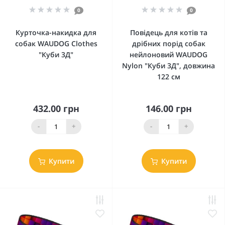
0
0
Курточка-накидка для
Повідець для котів та
собак WAUDOG Clothes
дрібних порід собак
"Куби 3Д"
нейлоновий WAUDOG
Nylon "Куби 3Д", довжина
122 см
432.00 грн
146.00 грн
-
+
-
+
Купити
Купити