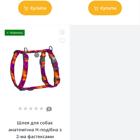
Купити
Купити
⚡️ Новинка
0
Шлея для собак
анатомічна H-подібна з
2-ма фастексами