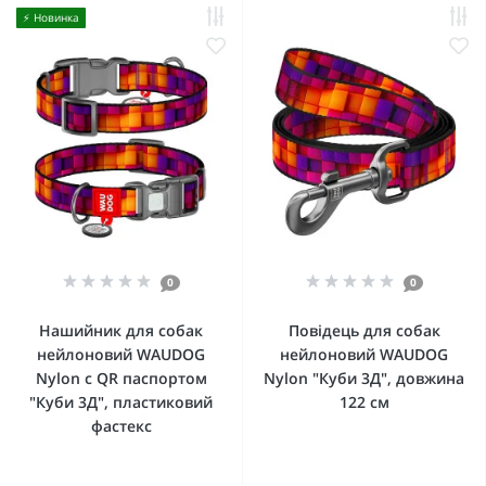
⚡️ Новинка
0
0
Нашийник для собак
Повідець для собак
нейлоновий WAUDOG
нейлоновий WAUDOG
Nylon c QR паспортом
Nylon "Куби 3Д", довжина
"Куби 3Д", пластиковий
122 см
фастекс