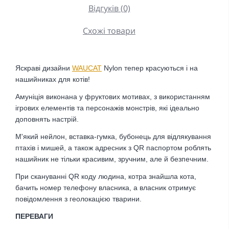
Відгуків (0)
Схожі товари
Яскраві дизайни
WAUCAT
Nylon тепер красуються і на
нашийниках для котів!
Амуніція виконана у фруктових мотивах, з використанням
ігрових елементів та персонажів монстрів, які ідеально
доповнять настрій.
М'який нейлон, вставка-гумка, бубонець для відлякування
птахів і мишей, а також адресник з QR паспортом роблять
нашийник не тільки красивим, зручним, але й безпечним.
При скануванні QR коду людина, котра знайшла кота,
бачить номер телефону власника, а власник отримує
повідомлення з геолокацією тварини.
ПЕРЕВАГИ