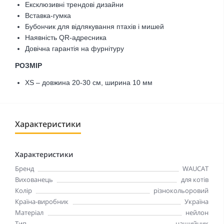
Ексклюзивні трендові дизайни
Вставка-гумка
Бубончик для відлякування птахів і мишей
Наявність QR-адресника
Довічна гарантія на фурнітуру
РОЗМІР
XS – довжина 20-30 см, ширина 10 мм
Характеристики
Характеристики
Бренд
WAUCAT
Вихованець
для котів
Колір
різнокольоровий
Країна-виробник
Україна
Матеріал
нейлон
Тип
нашийник