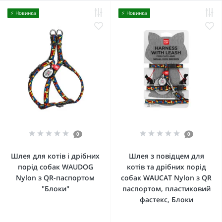
⚡️ Новинка
⚡️ Новинка
0
0
Шлея для котів і дрібних
Шлея з повідцем для
порід собак WAUDOG
котів та дрібних порід
Nylon з QR-паспортом
собак WAUCAT Nylon з QR
"Блоки"
паспортом, пластиковий
фастекс, Блоки