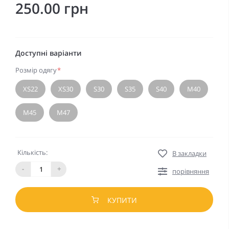
250.00 грн
Доступні варіанти
Розмір одягу
*
XS22
XS30
S30
S35
S40
M40
M45
M47
Кількість:
В закладки
-
+
порівняння
КУПИТИ