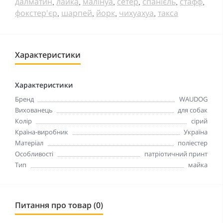
далматин
лайка
малінуа
сетер
спанієль
стафф
,
,
,
,
,
,
фокстер'єр
шарпей
йорк
чихуахуа
такса
,
,
,
,
Характеристики
Характеристики
Бренд
WAUDOG
Вихованець
для собак
Колір
сірий
Країна-виробник
Україна
Матеріал
поліестер
Особливості
патріотичний принт
Тип
майка
Питання про товар (0)