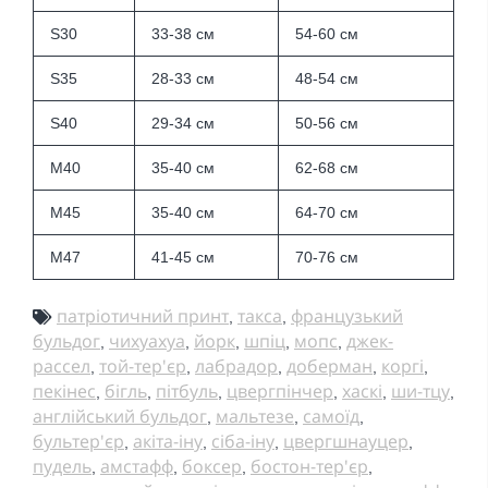
S30
33-38 см
54-60 см
S35
28-33 см
48-54 см
S40
29-34 см
50-56 см
M40
35-40 см
62-68 см
M45
35-40 см
64-70 см
M47
41-45 см
70-76 см
патріотичний принт
такса
французький
,
,
бульдог
чихуахуа
йорк
шпіц
мопс
джек-
,
,
,
,
,
рассел
той-тер'єр
лабрадор
доберман
коргі
,
,
,
,
,
пекінес
бігль
пітбуль
цвергпінчер
хаскі
ши-тцу
,
,
,
,
,
,
англійський бульдог
мальтезе
самоїд
,
,
,
бультер'єр
акіта-іну
сіба-іну
цвергшнауцер
,
,
,
,
пудель
амстафф
боксер
бостон-тер'єр
,
,
,
,