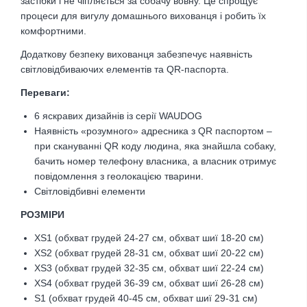
застібки і не чіпляється за собачу вовну. Це спрощує
процеси для вигулу домашнього вихованця і робить їх
комфортними.
Додаткову безпеку вихованця забезпечує наявність
світловідбиваючих елементів та QR-паспорта.
Переваги:
6 яскравих дизайнів із серії WAUDOG
Наявність «розумного» адресника з QR паспортом –
при скануванні QR коду людина, яка знайшла собаку,
бачить номер телефону власника, а власник отримує
повідомлення з геолокацією тварини.
Світловідбивні елементи
РОЗМІРИ
XS1 (обхват грудей 24-27 см, обхват шиї 18-20 см)
XS2 (обхват грудей 28-31 см, обхват шиї 20-22 см)
XS3 (обхват грудей 32-35 см, обхват шиї 22-24 см)
XS4 (обхват грудей 36-39 см, обхват шиї 26-28 см)
S1 (обхват грудей 40-45 см, обхват шиї 29-31 см)