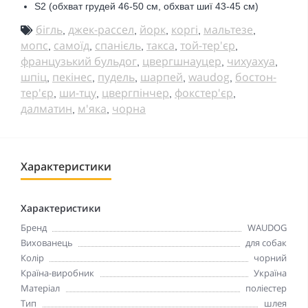
S2 (обхват грудей 46-50 см, обхват шиї 43-45 см)
бігль
джек-рассел
йорк
коргі
мальтезе
,
,
,
,
,
мопс
самоїд
спанієль
такса
той-тер'єр
,
,
,
,
,
французький бульдог
цвергшнауцер
чихуахуа
,
,
,
шпіц
пекінес
пудель
шарпей
waudog
бостон-
,
,
,
,
,
тер'єр
ши-тцу
цвергпінчер
фокстер'єр
,
,
,
,
далматин
м'яка
чорна
,
,
Характеристики
Характеристики
Бренд
WAUDOG
Вихованець
для собак
Колір
чорний
Країна-виробник
Україна
Матеріал
поліестер
Тип
шлея