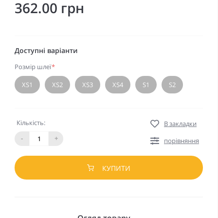
362.00 грн
Доступні варіанти
Розмір шлеї
*
XS1
XS2
XS3
XS4
S1
S2
Кількість:
В закладки
-
+
порівняння
КУПИТИ
Огляд товару