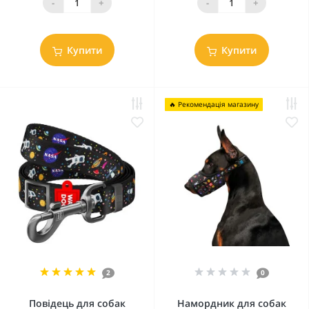
-
+
-
+
Купити
Купити
🔥 Рекомендація магазину
2
0
Повідець для собак
Намордник для собак