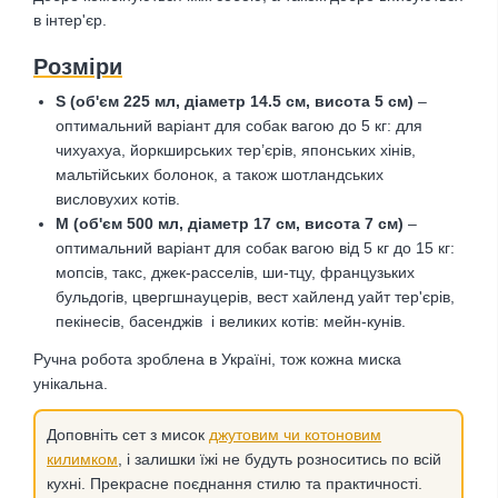
в інтер'єр.
Розміри
S (об'єм 225 мл, діаметр 14.5 см, висота 5 см)
–
оптимальний варіант для собак вагою до 5 кг: для
чихуахуа, йоркширських тер’єрів, японських хінів,
мальтійських болонок, а також шотландських
висловухих котів.
М (об'єм 500 мл, діаметр 17 см, висота 7 см)
–
оптимальний варіант для собак вагою від 5 кг до 15 кг:
мопсів, такс, джек-расселів, ши-тцу, французьких
бульдогів, цвергшнауцерів, вест хайленд уайт тер'єрів,
пекінесів, басенджів і великих котів: мейн-кунів.
Ручна робота зроблена в Україні, тож кожна миска
унікальна.
Доповніть сет з мисок
джутовим чи котоновим
килимком
, і залишки їжі не будуть розноситись по всій
кухні. Прекрасне поєднання стилю та практичності.