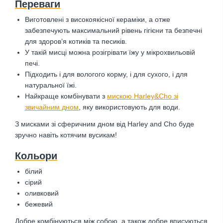
Переваги
Виготовлені з високоякісної кераміки, а отже
забезпечують максимальний рівень гігієни та безпечні
для здоров’я котиків та песиків.
У такій мисці можна розігрівати їжу у мікрохвильовій
печі.
Підходить і для вологого корму, і для сухого, і для
натуральної їжі.
Найкраще комбінувати з
мискою Harley&Cho зі
звичайним дном
, яку використовують для води.
З мисками зі сферичним дном від Harley and Cho буде
зручно навіть котячим вусикам!
Кольори
білий
сірий
оливковий
бежевий
Добре комбінуються між собою, а також добре вписуються