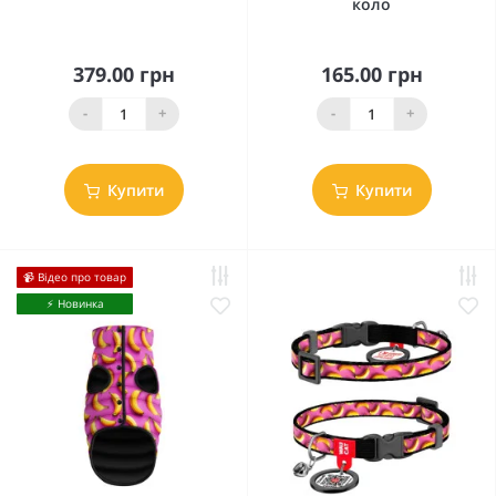
коло
379.00 грн
165.00 грн
-
+
-
+
Купити
Купити
📹 Відео про товар
⚡️ Новинка