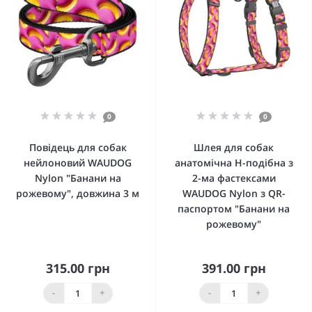
0
0
Повідець для собак
Шлея для собак
нейлоновий WAUDOG
анатомічна H-подібна з
Nylon "Банани на
2-ма фастексами
рожевому", довжина 3 м
WAUDOG Nylon з QR-
паспортом "Банани на
рожевому"
315.00 грн
391.00 грн
-
+
-
+