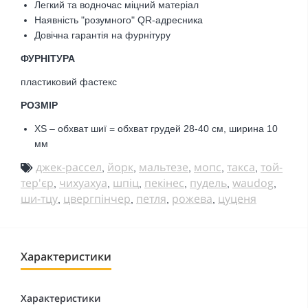
Легкий та водночас міцний матеріал
Наявність "розумного" QR-адресника
Довічна гарантія на фурнітуру
ФУРНІТУРА
пластиковий фастекс
РОЗМІР
XS – обхват шиї = обхват грудей 28-40 см, ширина 10
мм
джек-рассел
йорк
мальтезе
мопс
такса
той-
,
,
,
,
,
тер'єр
чихуахуа
шпіц
пекінес
пудель
waudog
,
,
,
,
,
,
ши-тцу
цвергпінчер
петля
рожева
цуценя
,
,
,
,
Характеристики
Характеристики