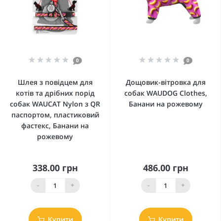
0
0
Шлея з повідцем для
Дощовик-вітровка для
котів та дрібних порід
собак WAUDOG Clothes,
собак WAUCAT Nylon з QR
Банани на рожевому
паспортом, пластиковий
фастекс, Банани на
рожевому
338.00 грн
486.00 грн
-
+
-
+
Купити
Купити