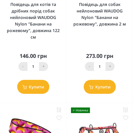
Повідець для котів та
Повідець для собак
дрібних порід собак
нейлоновий WAUDOG
нейлоновий WAUDOG
Nylon "Банани на
Nylon "Банани на
рожевому", довжина 2 м
рожевому", довжина 122
см
146.00 грн
273.00 грн
-
+
-
+
Купити
Купити
⚡️ Новинка