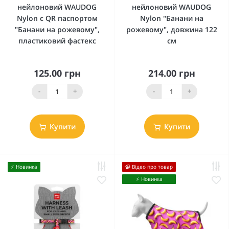
нейлоновий WAUDOG
нейлоновий WAUDOG
Nylon c QR паспортом
Nylon "Банани на
"Банани на рожевому",
рожевому", довжина 122
пластиковий фастекс
см
125.00 грн
214.00 грн
-
+
-
+
Купити
Купити
⚡️ Новинка
📹 Відео про товар
⚡️ Новинка