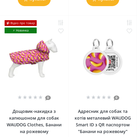
📹 Відео про товар
⚡️ Новинка
0
0
Дощовик-накидка з
Адресник для собак та
капюшоном для собак
котів металевий WAUDOG
WAUDOG Clothes, Банани
Smart ID з QR паспортом
на рожевому
"Банани на рожевому"