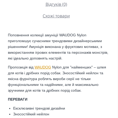
Відгуків (0)
Схожі товари
Поповнення колекції амуніції WAUDOG Nylon
приголомшує сучасними трендовими дизайнерськими
рішеннями! Амуніція виконана у фруктових мотивах, з
використанням ігрових елементів та персонажів монстрів,
які ідеально доповнять настрій.
Пропозиція від
WAUDOG
Nylon для "найменших" – шлея
для котів і дрібних порід собак. Зносостійкий нейлон та
якісна фурнітура роблять вироби серії не тільки
функціональними та надійними, але й максимально
зручними для котів та дрібних порід собак.
ПЕРЕВАГИ
Ексклюзивні трендові дизайни
Зносостійкий нейлон