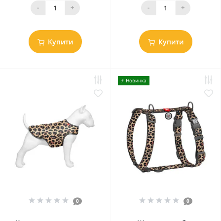
-
+
-
+
Купити
Купити
⚡️ Новинка
0
0