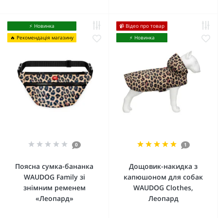
⚡️ Новинка
📹 Відео про товар
🔥 Рекомендація магазину
⚡️ Новинка
0
1
Поясна сумка-бананка
Дощовик-накидка з
WAUDOG Family зі
капюшоном для собак
знімним ременем
WAUDOG Clothes,
«Леопард»
Леопард