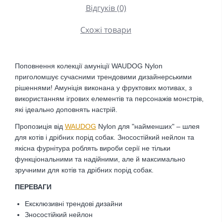
Відгуків (0)
Схожі товари
Поповнення колекції амуніції WAUDOG Nylon
приголомшує сучасними трендовими дизайнерськими
рішеннями! Амуніція виконана у фруктових мотивах, з
використанням ігрових елементів та персонажів монстрів,
які ідеально доповнять настрій.
Пропозиція від
WAUDOG
Nylon для "найменших" – шлея
для котів і дрібних порід собак. Зносостійкий нейлон та
якісна фурнітура роблять вироби серії не тільки
функціональними та надійними, але й максимально
зручними для котів та дрібних порід собак.
ПЕРЕВАГИ
Ексклюзивні трендові дизайни
Зносостійкий нейлон