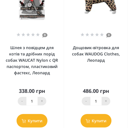
0
0
Шлея з повідцем для
Дощовик-вітровка для
котів та дрібних порід
собак WAUDOG Clothes,
собак WAUCAT Nylon c QR
Леопард
паспортом, пластиковий
фастекс, Леопард
338.00 грн
486.00 грн
-
+
-
+
Купити
Купити