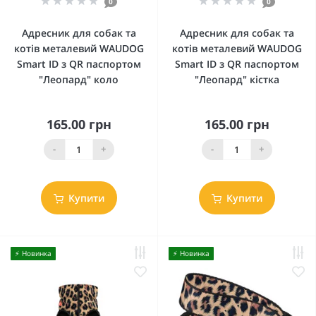
0
0
Адресник для собак та
Адресник для собак та
котів металевий WAUDOG
котів металевий WAUDOG
Smart ID з QR паспортом
Smart ID з QR паспортом
"Леопард" коло
"Леопард" кістка
165.00 грн
165.00 грн
-
+
-
+
Купити
Купити
⚡️ Новинка
⚡️ Новинка