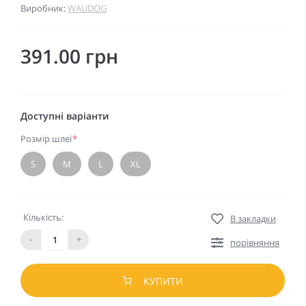
Виробник:
WAUDOG
391.00 грн
Доступні варіанти
Розмір шлеї
*
S
M
L
XL
Кількість:
В закладки
-
+
порівняння
КУПИТИ