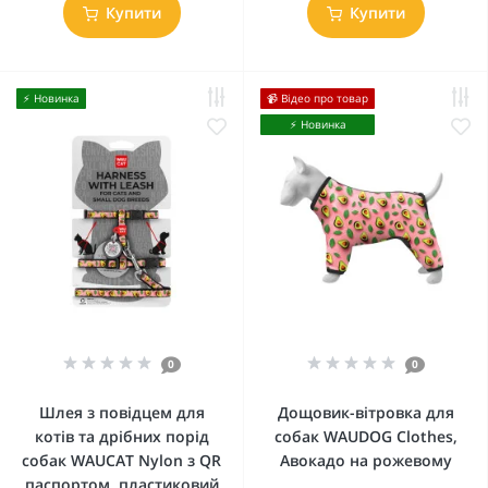
Купити
Купити
⚡️ Новинка
📹 Відео про товар
⚡️ Новинка
0
0
Шлея з повідцем для
Дощовик-вітровка для
котів та дрібних порід
собак WAUDOG Clothes,
собак WAUCAT Nylon з QR
Авокадо на рожевому
паспортом, пластиковий