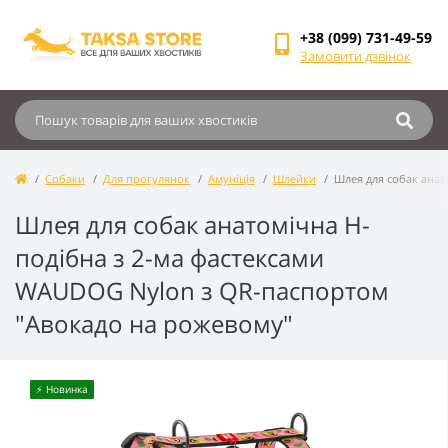
+38 (099) 731-49-59
Замовити дзвінок
Собаки
Для прогулянок
Амуніція
Шлейки
Шлея для собак анат
Шлея для собак анатомічна H-
подібна з 2-ма фастексами
WAUDOG Nylon з QR-паспортом
"Авокадо на рожевому"
⚡️ Новинка