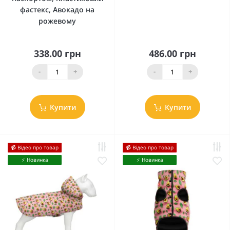
фастекс, Авокадо на
рожевому
338.00 грн
486.00 грн
-
+
-
+
Купити
Купити
📹 Відео про товар
📹 Відео про товар
⚡️ Новинка
⚡️ Новинка