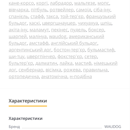
кане-корсо
коргі
лабрадор
мальтезе
мопс
,
,
,
,
,
вівчарка
пітбуль
ротвейлер
самоїд
сіба-іну
,
,
,
,
,
спанієль
стафф
такса
той-тер'єр
французький
,
,
,
,
бульдог
хаскі
цвергшнауцер
чихуахуа
шпіц
,
,
,
,
,
акіта-іну
маламут
пекінес
пудель
боксер
,
,
,
,
,
шарпей
малінуа
waudog
американський
,
,
,
бульдог
амстафф
англійський бульдог
,
,
,
аргентинський дог
бостон-тер'єр
бульмастиф
,
,
,
ши-тцу
цвергпінчер
фокстер'єр
сетер
,
,
,
,
бультер'єр
далматин
лайка
мастиф
німецький
,
,
,
,
дог
сенбернар
вісімка
рожева
правильна
,
,
,
,
,
ортопедична
анатомічна
н-подібна
,
,
Характеристики
Характеристики
Бренд
WAUDOG