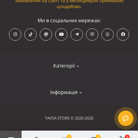
Замовлення на сайті та у месенджерах приймаємо
цілодобово.
Ми в соціальних мережах:
Категорії
Кепки
Інформація
Панамки
Намордники
Контакти
TAKSA STORE © 2020-2026
Нашийники
Оплата та доставка
Шлейки
Умови використання
0
0
0