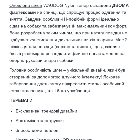
Оновлена ​​шлея
WAUDOG Nylon тепер оснащена
ДВОМА
фастексами
на спинці, що спрощує процес одягання та
зняття. Завдяки особливій Н-подібній формі ідеально
сідає на собаку та забезпечує їй максимальний комфорт.
Вона розроблена таким чином, що при натягу повідця не
відбувається стискання дихальних шляхів тварини. Має 2
півкільця для повідця (верхнє та нижнє), що дозволяє
більш рівномірно розподілити фізичне навантаження на
опорно-руховий апарат собаки.
Головна особливість шлеї – унікальний дизайн, який був
створений за допомогою штучного інтелекту! Яскраве
забарвлення дасть змогу підкреслити стиль і особливий
смак як власника, так і його улюбленця.
ПЕРЕВАГИ
Ексклюзивні трендові дизайни
Анатомічна конструкція
Зносостійкий нейлон
Наявність "розумного" QR-адресника