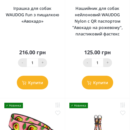
Іграшка для собак
Нашийник для собак
WAUDOG Fun з пищалкою
нейлоновий WAUDOG
«Авокадо»
Nylon c QR паспортом
"Авокадо на рожевому",
пластиковий фастекс
216.00 грн
125.00 грн
-
+
-
+
Купити
Купити
⚡️ Новинка
⚡️ Новинка