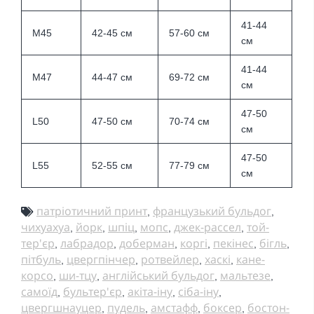
41-44
M45
42-45 см
57-60 см
см
41-44
M47
44-47 см
69-72 см
см
47-50
L50
47-50 см
70-74 см
см
47-50
L55
52-55 см
77-79 см
см
патріотичний принт
французький бульдог
,
,
чихуахуа
йорк
шпіц
мопс
джек-рассел
той-
,
,
,
,
,
тер'єр
лабрадор
доберман
коргі
пекінес
бігль
,
,
,
,
,
,
пітбуль
цвергпінчер
ротвейлер
хаскі
кане-
,
,
,
,
корсо
ши-тцу
англійський бульдог
мальтезе
,
,
,
,
самоїд
бультер'єр
акіта-іну
сіба-іну
,
,
,
,
цвергшнауцер
пудель
амстафф
боксер
бостон-
,
,
,
,