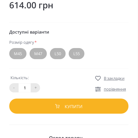
614.00 грн
Доступні варіанти
Розмір одягу
*
M45
M47
L50
L55
Кількість:
В закладки
-
+
порівняння
КУПИТИ
Огляд товару