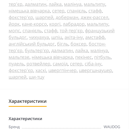
тер'єр
далматин
лайка
малінуа
мальтипу
,
,
,
,
,
німецька вівчарка
сетер
спанієль
стафф
,
,
,
,
фокстер'єр
шарпей
доберман
джек-рассел
,
,
,
,
йорк
кане-корсо
коргі
лабрадор
мальтипу
,
,
,
,
,
мопс
спанієль
стафф
той-тер'єр
французький
,
,
,
,
бульдог
чихуахуа
шпіц
акіта-іну
амстафф
,
,
,
,
,
англійський бульдог
бігль
боксер
бостон-
,
,
,
тер'єр
бультер'єр
далматин
лайка
малінуа
,
,
,
,
,
мальтезе
німецька вівчарка
пекінес
пітбуль
,
,
,
,
пудель
ротвейлер
самоїд
сетер
сіба-іну
,
,
,
,
,
фокстер'єр
хаскі
цвергпінчер
цвергшнауцер
,
,
,
,
шарпей
ши-тцу
,
Характеристики
Характеристики
Бренд
WAUDOG