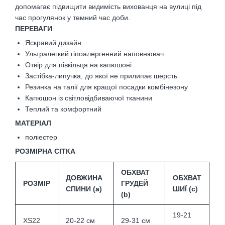
допомагає підвищити видимість вихованця на вулиці під
час прогулянок у темний час доби.
ПЕРЕВАГИ
Яскравий дизайн
Ультралегкий гіпоалергенний наповнювач
Отвір для півкільця на капюшоні
Застібка-липучка, до якої не прилипає шерсть
Резинка на талії для кращої посадки комбінезону
Капюшон із світловідбиваючої тканини
Теплий та комфортний
МАТЕРІАЛ
поліестер
РОЗМІРНА СІТКА
ОБХВАТ
ДОВЖИНА
ОБХВАТ
РОЗМІР
ГРУДЕЙ
СПИНИ (а)
ШИЇ (с)
(b)
19-21
XS22
20-22 см
29-31 см