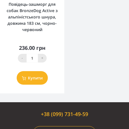
Повідець-зашморг для
собак BronzeDog Active з
альпіністського шнура,
довжина 183 см, чорно-
червоний
236.00 грн
-
+
Купити
+38 (099) 731-49-59