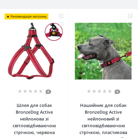
🔥 Рекомендація магазину
0
0
Шлея для собак
Нашийник для собак
BronzeDog Active
BronzeDog Active
нейлонова зі
нейлоновий зі
світловідбиваючою
світловідбиваючою
стрічкою, червона
стрічкою, пластикова