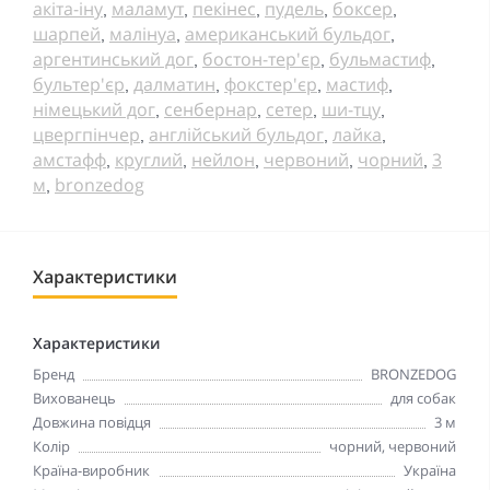
акіта-іну
маламут
пекінес
пудель
боксер
,
,
,
,
,
шарпей
малінуа
американський бульдог
,
,
,
аргентинський дог
бостон-тер'єр
бульмастиф
,
,
,
бультер'єр
далматин
фокстер'єр
мастиф
,
,
,
,
німецький дог
сенбернар
сетер
ши-тцу
,
,
,
,
цвергпінчер
англійський бульдог
лайка
,
,
,
амстафф
круглий
нейлон
червоний
чорний
3
,
,
,
,
,
м
bronzedog
,
Характеристики
Характеристики
Бренд
BRONZEDOG
Вихованець
для собак
Довжина повідця
3 м
Колір
чорний, червоний
Країна-виробник
Україна