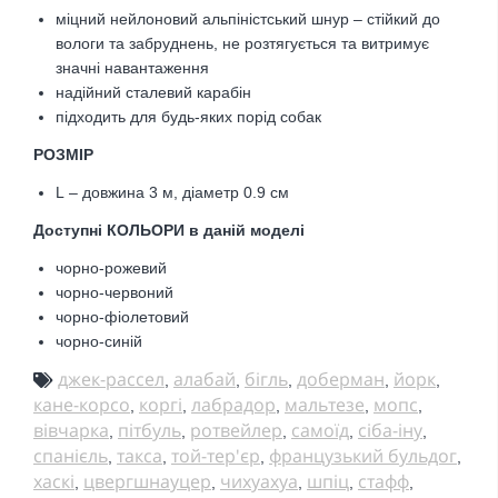
міцний нейлоновий альпіністський шнур – стійкий до
вологи та забруднень,
не розтягується та витримує
значні навантаження
надійний сталевий карабін
підходить для будь-яких порід собак
РОЗМІР
L – довжина 3 м, діаметр 0.9 см
Доступні КОЛЬОРИ в даній моделі
чорно-рожевий
чорно-червоний
чорно-фіолетовий
чорно-синій
джек-рассел
алабай
бігль
доберман
йорк
,
,
,
,
,
кане-корсо
коргі
лабрадор
мальтезе
мопс
,
,
,
,
,
вівчарка
пітбуль
ротвейлер
самоїд
сіба-іну
,
,
,
,
,
спанієль
такса
той-тер'єр
французький бульдог
,
,
,
,
хаскі
цвергшнауцер
чихуахуа
шпіц
стафф
,
,
,
,
,