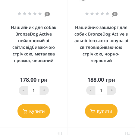
0
0
Нашийник для собак
Нашийник-зашморг для
BronzeDog Active
собак BronzeDog Active з
нейлоновий зі
альпіністського шнура зі
світловідбиваючою
світловідбиваючою
стрічкою, металева
стрічкою, чорно-
пряжка, червоний
червоний
178.00 грн
188.00 грн
-
+
-
+
Купити
Купити