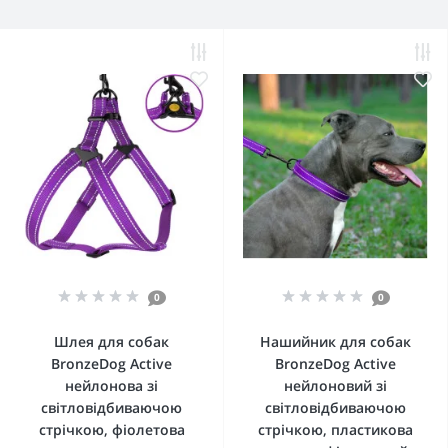
0
0
Шлея для собак
Нашийник для собак
BronzeDog Active
BronzeDog Active
нейлонова зі
нейлоновий зі
світловідбиваючою
світловідбиваючою
стрічкою, фіолетова
стрічкою, пластикова