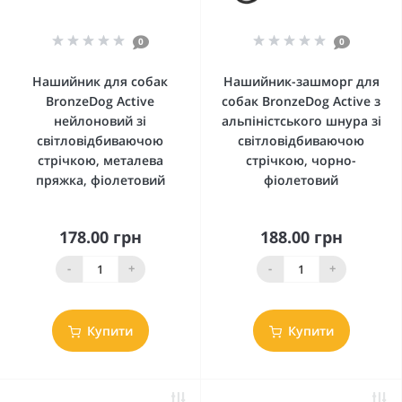
0
0
Нашийник для собак
Нашийник-зашморг для
BronzeDog Active
собак BronzeDog Active з
нейлоновий зі
альпіністського шнура зі
світловідбиваючою
світловідбиваючою
стрічкою, металева
стрічкою, чорно-
пряжка, фіолетовий
фіолетовий
178.00 грн
188.00 грн
-
+
-
+
Купити
Купити