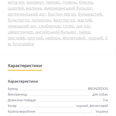
акіта-іну
маламут
пекінес
пудель
боксер
,
,
,
,
,
шарпей
малінуа
американський бульдог
,
,
,
аргентинський дог
бостон-тер'єр
бульмастиф
,
,
,
бультер'єр
далматин
фокстер'єр
мастиф
,
,
,
,
німецький дог
сенбернар
сетер
ши-тцу
,
,
,
,
цвергпінчер
англійський бульдог
лайка
,
,
,
амстафф
круглий
нейлон
фіолетовий
чорний
3
,
,
,
,
,
м
bronzedog
,
Характеристики
Характеристики
Бренд
BRONZEDOG
Вихованець
для собак
Довжина повідця
3 м
Колір
чорний, фіолетовий
Країна-виробник
Україна