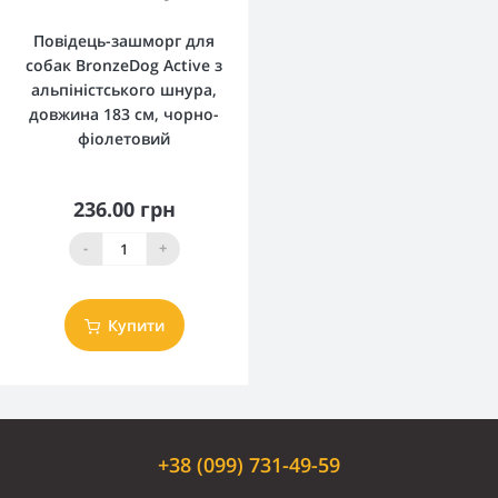
Повідець-зашморг для
собак BronzeDog Active з
альпіністського шнура,
довжина 183 см, чорно-
фіолетовий
236.00 грн
-
+
Купити
+38 (099) 731-49-59