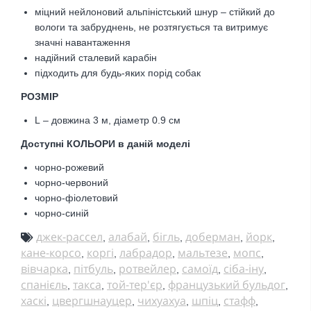
міцний нейлоновий альпіністський шнур – стійкий до
вологи та забруднень,
не розтягується та витримує
значні навантаження
надійний сталевий карабін
підходить для будь-яких порід собак
РОЗМІР
L – довжина 3 м, діаметр 0.9 см
Доступні КОЛЬОРИ в даній моделі
чорно-рожевий
чорно-червоний
чорно-фіолетовий
чорно-синій
джек-рассел
алабай
бігль
доберман
йорк
,
,
,
,
,
кане-корсо
коргі
лабрадор
мальтезе
мопс
,
,
,
,
,
вівчарка
пітбуль
ротвейлер
самоїд
сіба-іну
,
,
,
,
,
спанієль
такса
той-тер'єр
французький бульдог
,
,
,
,
хаскі
цвергшнауцер
чихуахуа
шпіц
стафф
,
,
,
,
,