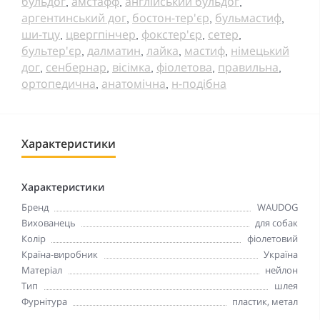
бульдог
амстафф
англійський бульдог
,
,
,
аргентинський дог
бостон-тер'єр
бульмастиф
,
,
,
ши-тцу
цвергпінчер
фокстер'єр
сетер
,
,
,
,
бультер'єр
далматин
лайка
мастиф
німецький
,
,
,
,
дог
сенбернар
вісімка
фіолетова
правильна
,
,
,
,
,
ортопедична
анатомічна
н-подібна
,
,
Характеристики
Характеристики
Бренд
WAUDOG
Вихованець
для собак
Колір
фіолетовий
Країна-виробник
Україна
Матеріал
нейлон
Тип
шлея
Фурнітура
пластик, метал