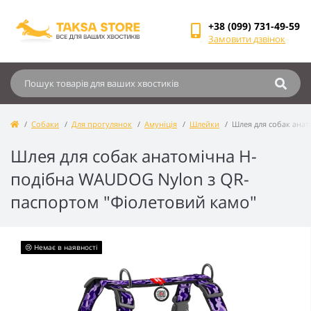
+38 (099) 731-49-59
Замовити дзвінок
Собаки
Для прогулянок
Амуніція
Шлейки
Шлея для собак ана
Шлея для собак анатомічна H-
подібна WAUDOG Nylon з QR-
паспортом "Фіолетовий камо"
😢 Немає в наявності