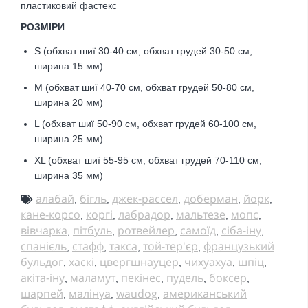
пластиковий фастекс
РОЗМІРИ
S (обхват шиї 30-40 см, обхват грудей 30-50 см,
ширина 15 мм)
M (обхват шиї 40-70 см, обхват грудей 50-80 см,
ширина 20 мм)
L (обхват шиї 50-90 см, обхват грудей 60-100 см,
ширина 25 мм)
XL (обхват шиї 55-95 см, обхват грудей 70-110 см,
ширина 35 мм)
алабай
бігль
джек-рассел
доберман
йорк
,
,
,
,
,
кане-корсо
коргі
лабрадор
мальтезе
мопс
,
,
,
,
,
вівчарка
пітбуль
ротвейлер
самоїд
сіба-іну
,
,
,
,
,
спанієль
стафф
такса
той-тер'єр
французький
,
,
,
,
бульдог
хаскі
цвергшнауцер
чихуахуа
шпіц
,
,
,
,
,
акіта-іну
маламут
пекінес
пудель
боксер
,
,
,
,
,
шарпей
малінуа
waudog
американський
,
,
,