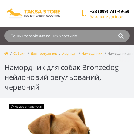
+38 (099) 731-49-59
Замовити дзвінок
Собаки
Для прогулянок
Амуніція
Намордники
Намордник для 
Намордник для собак Bronzedog
нейлоновий регульований,
червоний
😢 Немає в наявності