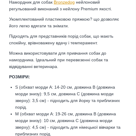
Намордник для собак
Bronzedog
нейлоновий
регульований виконаний з нейлону Premium якості.
Укомплектований пластиковою пряжкою? що дозволяє
його легко вдягати та знімати.
Підходять для представників порід собак, що мають
спокійну, врівноважену вдачу і темперамент.
Можна використовувати для привчання собак до
намордника. Ідеальний при перевезенні собак та
відвідуванні ветеринара.
РОЗМІРИ:
S (обхват морди А: 14-20 см, довжина В (довжина
морди знизу): 9,5 см, довжина С (довжина морди
зверху): 3,5 см) - підходить для йорку та приблизних
порід.
M (обхват морди А: 19-26 см, довжина В (довжина
морди знизу): 10 см, довжина С (довжина морди
зверху): 4,5 см) - підходить для німецької вівчарки та
приблизних порід.