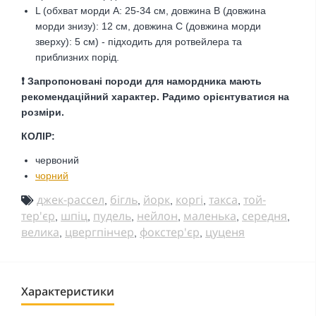
L (обхват морди А: 25-34 см, довжина В (довжина
морди знизу): 12 см, довжина С (довжина морди
зверху): 5 см) - підходить для ротвейлера та
приблизних порід.
❗️ Запропоновані породи для намордника мають
рекомендаційний характер. Радимо орієнтуватися на
розміри.
КОЛІР:
червоний
чорний
джек-рассел
бігль
йорк
коргі
такса
той-
,
,
,
,
,
тер'єр
шпіц
пудель
нейлон
маленька
середня
,
,
,
,
,
,
велика
цвергпінчер
фокстер'єр
цуценя
,
,
,
Характеристики