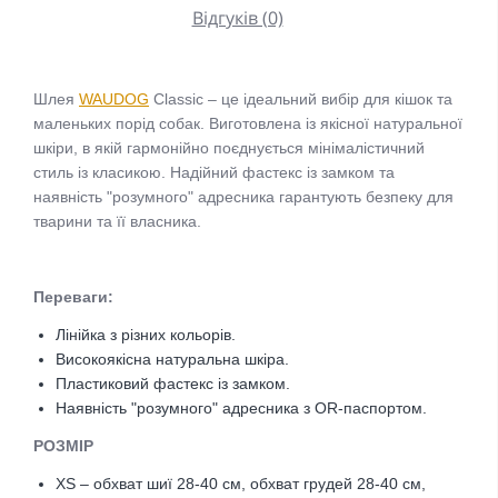
Відгуків (0)
Шлея
WAUDOG
Classic – це ідеальний вибір для кішок та
маленьких порід собак. Виготовлена із якісної натуральної
шкіри, в якій гармонійно поєднується мінімалістичний
стиль із класикою. Надійний фастекс із замком та
наявність "розумного" адресника гарантують безпеку для
тварини та її власника.
Переваги:
Лінійка з різних кольорів.
Високоякісна натуральна шкіра.
Пластиковий фастекс із замком.
Наявність "розумного" адресника з OR-паспортом.
РОЗМІР
XS – обхват шиї 28-40 см, обхват грудей 28-40 см
,