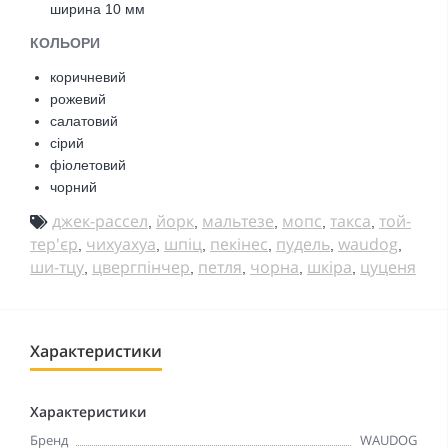
ширина 10 мм
КОЛЬОРИ
коричневий
рожевий
салатовий
сірий
фіолетовий
чорний
джек-рассел
йорк
мальтезе
мопс
такса
той-
,
,
,
,
,
тер'єр
чихуахуа
шпіц
пекінес
пудель
waudog
,
,
,
,
,
,
ши-тцу
цвергпінчер
петля
чорна
шкіра
цуценя
,
,
,
,
,
Характеристики
Характеристики
Бренд
WAUDOG