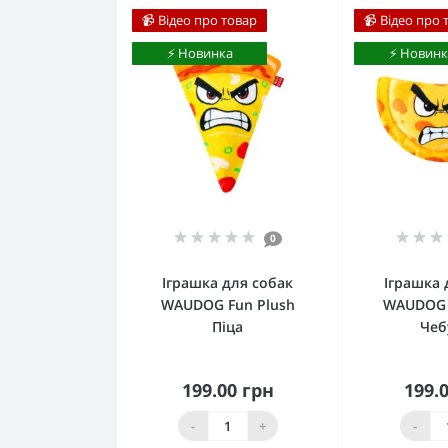
📹 Відео про товар
📹 Відео про 
⚡️ Новинка
⚡️ Новинк
0
Іграшка для собак
Іграшка 
WAUDOG Fun Plush
WAUDOG 
Піца
Чеб
199.00 грн
199.
Купити
К
-
+
-