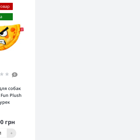
товар
а
0
для собак
Fun Plush
урек
00 грн
упити
+