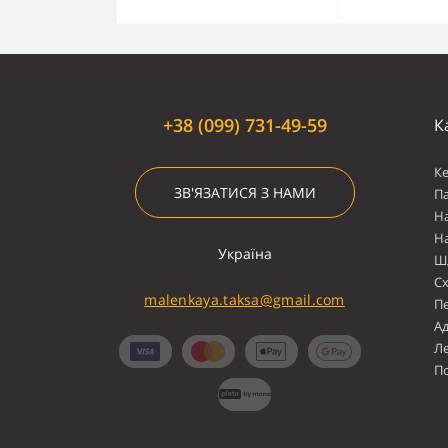
+38 (099) 731-49-59
К
К
ЗВ'ЯЗАТИСЯ З НАМИ
П
Н
Н
Україна
Ш
С
malenkaya.taksa@gmail.com
П
А
Л
По