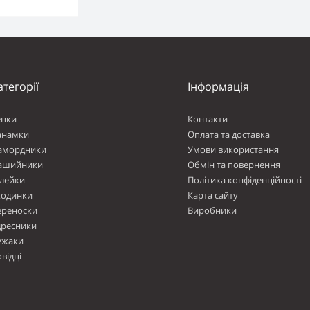
атегорії
Інформація
епки
Контакти
анамки
Оплата та доставка
амордники
Умови використання
ашийники
Обмін та повернення
лейки
Політика конфіденційності
ходинки
Карта сайту
ереноски
Виробники
дресники
ежаки
відці