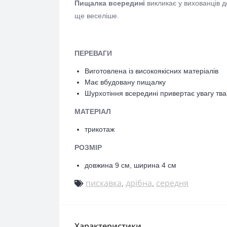
Пищалка всередині
викликає у вихованців д
ще веселіше.
ПЕРЕВАГИ
Виготовлена із високоякісних матеріалів
Має вбудовану пищалку
Шурхотіння всередині привертає увагу тв
МАТЕРІАЛ
трикотаж
РОЗМІР
довжина 9 см, ширина 4 см
пискавка
дрібна
середня
,
,
Характеристики