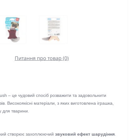
Питання про товар (0)
lush – це чудовий спосіб розважити та задовольнити
ів. Високоякісні матеріали, з яких виготовлена іграшка,
у для тварини.
який створює захоплюючий
звуковий ефект шарудіння
.