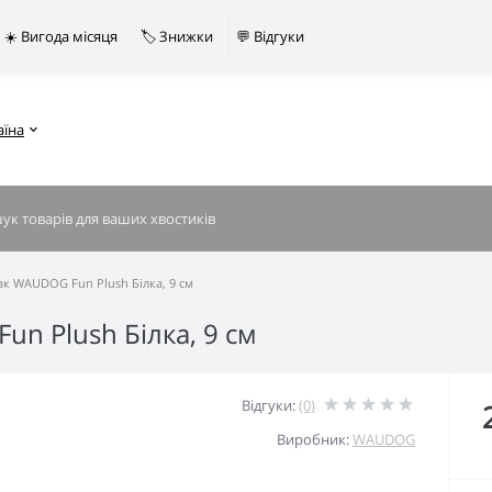
☀️ Вигода місяця
🏷️ Знижки
💬 Відгуки
аїна
ак WAUDOG Fun Plush Білка, 9 см
un Plush Білка, 9 см
Відгуки:
(0)
Виробник:
WAUDOG