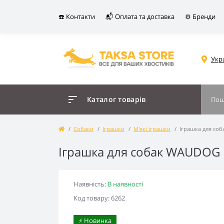
☎️ Контакти
📬 Оплата та доставка
⚙️ Бренди
Укр
Каталог товарів
Собаки
Іграшки
М'які іграшки
Іграшка для соб
Іграшка для собак WAUDOG F
Наявність:
В наявності
Код товару: 6262
⚡️ Новинка