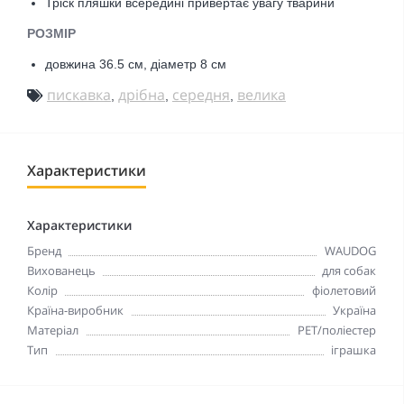
Тріск пляшки всередині привертає увагу тварини
РОЗМІР
довжина 36.5 см, діаметр 8 см
пискавка
дрібна
середня
велика
,
,
,
Характеристики
Характеристики
Бренд
WAUDOG
Вихованець
для собак
Колір
фіолетовий
Країна-виробник
Україна
Матеріал
PET/поліестер
Тип
іграшка