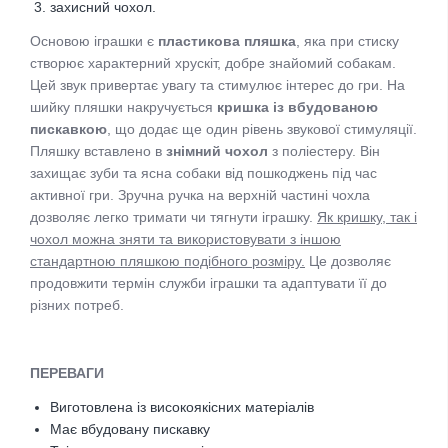
захисний чохол.
Основою іграшки є
пластикова пляшка
, яка при стиску
створює характерний хрускіт, добре знайомий собакам.
Цей звук привертає увагу та стимулює інтерес до гри. На
шийку пляшки накручується
кришка із вбудованою
пискавкою
, що додає ще один рівень звукової стимуляції.
Пляшку вставлено в
знімний чохол
з поліестеру. Він
захищає зуби та ясна собаки від пошкоджень під час
активної гри. Зручна ручка на верхній частині чохла
дозволяє легко тримати чи тягнути іграшку.
Як кришку, так і
чохол можна зняти та використовувати з іншою
стандартною пляшкою подібного розміру.
Це дозволяє
продовжити термін служби іграшки та адаптувати її до
різних потреб.
ПЕРЕВАГИ
Виготовлена із високоякісних матеріалів
Має вбудовану пискавку