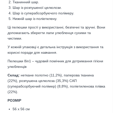
Тканинний шар.
Шар із розпушеної целюлози.
Шар із суперабсорбуючого полімеру.
Нижній шар із поліетилену.
Ці пелюшки прості у використанні, безпечні та зручні. Вони
допомагають зберегти лапи улюбленця сухими та
чистими.
У кожній упаковці є детальна інструкція з використання та
корисні поради для навчання.
Пелюшки 8in1 – чудовий помічник для дотримання гігієни
улюбленців
Склад:
неткане полотно (11,2%), паперова тканина
(22%), розпушена целюлоза (35,3%) САП
(суперабсорбуючий полімер) (8,8%), поліетиленова плівка
(22%).
РОЗМІР
56 x 56 см