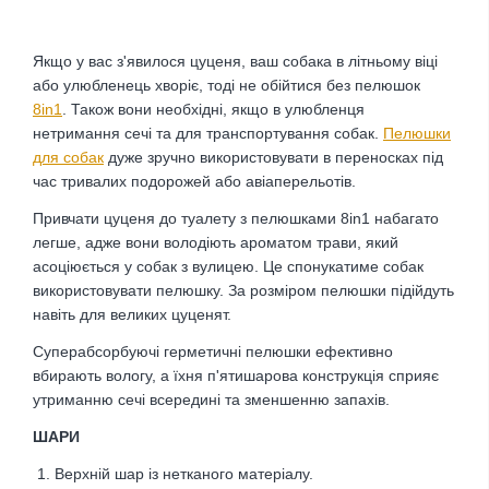
Якщо у вас з'явилося цуценя, ваш собака в літньому віці
або улюбленець хворіє, тоді не обійтися без пелюшок
8in1
. Також вони необхідні, якщо в улюбленця
нетримання сечі та для транспортування собак.
Пелюшки
для собак
дуже зручно використовувати в переносках під
час тривалих подорожей або авіаперельотів.
Привчати цуценя до туалету з пелюшками 8in1 набагато
легше, адже вони володіють ароматом трави, який
асоціюється у собак з вулицею. Це спонукатиме собак
використовувати пелюшку. За розміром пелюшки підійдуть
навіть для великих цуценят.
Суперабсорбуючі герметичні пелюшки ефективно
вбирають вологу, а їхня п'ятишарова конструкція сприяє
утриманню сечі всередині та зменшенню запахів.
ШАРИ
Верхній шар із нетканого матеріалу.