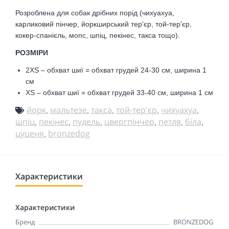
Розроблена для собак дрібних порід (чихуахуа,
карликовий пінчер, йоркширський тер'єр, той-тер'єр,
кокер-спанієль, мопс, шпіц, пекінес, такса тощо).
РОЗМІРИ
2XS – обхват шиї = обхват грудей 24-30 см, ширина 1
см
XS
–
обхват шиї = обхват грудей 33-40 см, ширина 1 см
йорк
мальтезе
такса
той-тер'єр
чихуахуа
,
,
,
,
,
шпіц
пекінес
пудель
цвергпінчер
петля
біла
,
,
,
,
,
,
цуценя
bronzedog
,
Характеристики
Характеристики
Бренд
BRONZEDOG