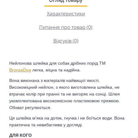
Характеристики
Питання про товар (0)
Відгуків (0)
Нейлонова шлейка для собак дрібних порід ТМ
BronzeDog
легка, міцна та надійна.
Вона виконана з матеріалів найвищої якості.
Високоміцний нейлон, з якого виготовлена шлейка, не
втрачає колір при пранні та не вигоряє на сонці. Шлея
укомплектована високоякісною пластиковою пряжкою.
Обхват регулюється.
Ця шлейка м'яка на дотик, гнучка і не боїться води. Вона
практична та невибаглива у догляді.
ДЛЯ КОГО