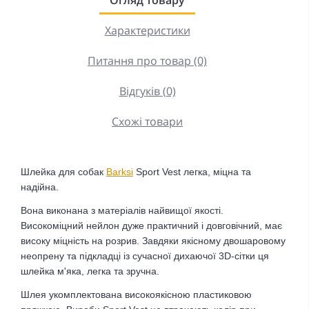
Характеристики
Питання про товар (0)
Відгуків (0)
Схожі товари
Шлейка для собак
Barksi
Sport Vest
легка, міцна та
надійна.
Вона виконана з матеріалів найвищої якості.
Високоміцний нейлон дуже практичний і довговічний, має
високу міцність на розрив. Завдяки якісному двошаровому
неопрену та підкладці із сучасної дихаючої 3D-сітки ця
шлейка м'яка, легка та зручна.
Шлея укомплектована високоякісною пластиковою