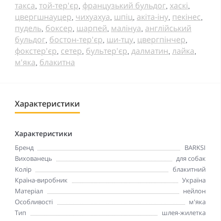
такса
той-тер'єр
французький бульдог
хаскі
,
,
,
,
цвергшнауцер
чихуахуа
шпіц
акіта-іну
пекінес
,
,
,
,
,
пудель
боксер
шарпей
малінуа
англійський
,
,
,
,
бульдог
бостон-тер'єр
ши-тцу
цвергпінчер
,
,
,
,
фокстер'єр
сетер
бультер'єр
далматин
лайка
,
,
,
,
,
м'яка
блакитна
,
Характеристики
Характеристики
Бренд
BARKSI
Вихованець
для собак
Колір
блакитний
Країна-виробник
Україна
Матеріал
нейлон
Особливості
м'яка
Тип
шлея-жилетка