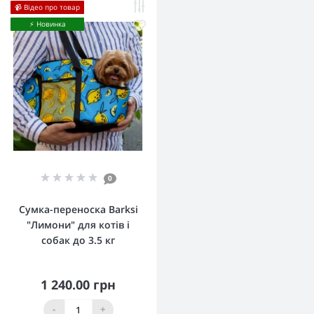
📹 Відео про товар
⚡️ Новинка
0
Сумка-переноска Barksi
"Лимони" для котів і
собак до 3.5 кг
1 240.00 грн
-
+