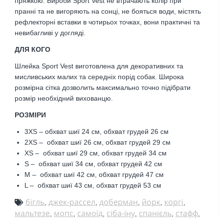
пряжкою. Вироби Sport Vest не втрачають колір при
пранні та не вигоряють на сонці, не бояться води, містять
рефлекторні вставки в чотирьох точках, вони практичні та
невибагливі у догляді.
ДЛЯ КОГО
Шлейка Sport Vest виготовлена для декоративних та
мисливських малих та середніх порід собак. Широка
розмірна сітка дозволить максимально точно підібрати
розмір необхідний вихованцю.
РОЗМІРИ
3XS – обхват шиї 24 см, обхват грудей 26 см
2XS –
обхват шиї 26 см, обхват грудей 29 см
XS –
обхват шиї 29 см, обхват грудей 34 см
S –
обхват шиї 34 см, обхват грудей 42 см
M –
обхват шиї 42 см, обхват грудей 47 см
L –
обхват шиї 43 см, обхват грудей 53 см
бігль
джек-рассел
доберман
йорк
коргі
,
,
,
,
,
мальтезе
мопс
самоїд
сіба-іну
спанієль
стафф
,
,
,
,
,
,