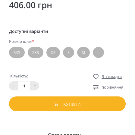
406.00 грн
Доступні варіанти
Розмір шлеї
*
3XS
2XS
XS
S
M
L
Кількість:
В закладки
-
+
порівняння
КУПИТИ
Огляд товару