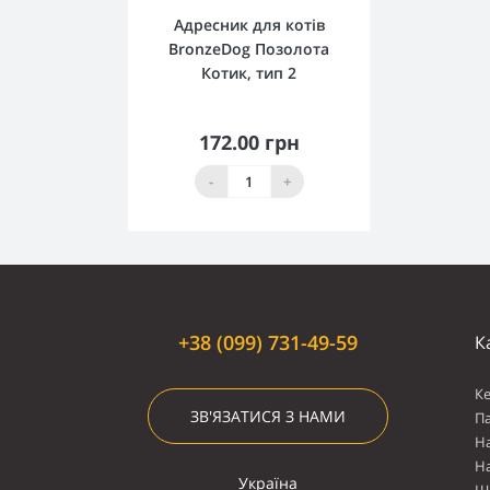
Адресник для котів
BronzeDog Позолота
Котик, тип 2
172.00 грн
Купити
-
+
+38 (099) 731-49-59
К
К
ЗВ'ЯЗАТИСЯ З НАМИ
П
Н
Н
Україна