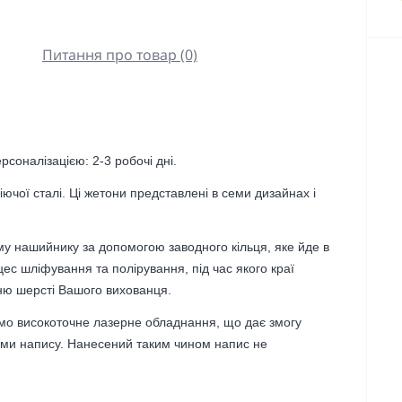
Питання про товар (0)
ерсоналізацією:
2-3 робочі дні.
ючої сталі. Ці жетони представлені в семи дизайнах і
му нашийнику за допомогою заводного кільця, яке йде в
ес шліфування та полірування, під час якого краї
ню шерсті Вашого вихованця.
мо високоточне лазерне обладнання, що дає змогу
ми напису. Нанесений таким чином напис не