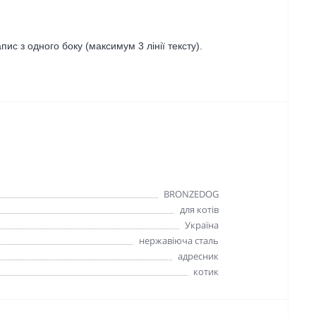
ис з одного боку (максимум 3 лінії тексту).
BRONZEDOG
для котів
Україна
нержавіюча сталь
адресник
котик