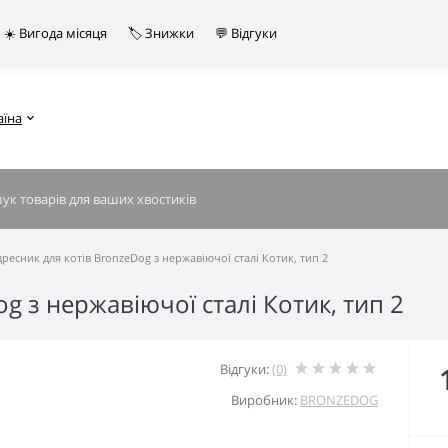
☀️ Вигода місяця
🏷️ Знижки
💬 Відгуки
аїна
дресник для котів BronzeDog з нержавіючої сталі Котик, тип 2
g з нержавіючої сталі Котик, тип 2
Відгуки:
(0)
Виробник:
BRONZEDOG