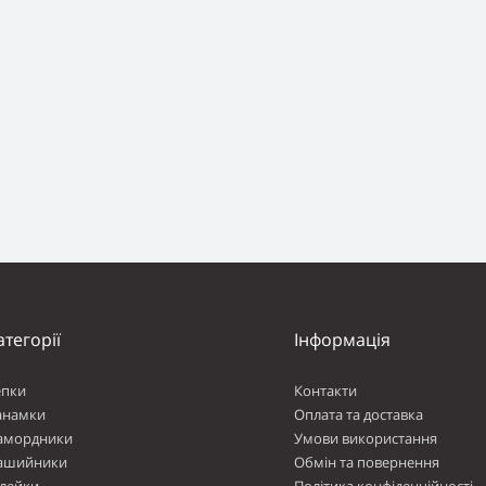
атегорії
Інформація
епки
Контакти
анамки
Оплата та доставка
амордники
Умови використання
ашийники
Обмін та повернення