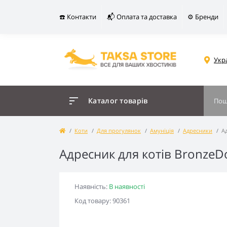
☎️ Контакти
📬 Оплата та доставка
⚙️ Бренди
Укр
Каталог товарів
Коти
Для прогулянок
Амуніція
Адресники
А
Адресник для котів BronzeDo
Наявність:
В наявності
Код товару: 90361