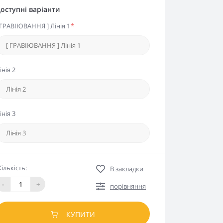
оступні варіанти
 ГРАВІЮВАННЯ ] Лінія 1
*
інія 2
інія 3
Кількість:
В закладки
-
+
порівняння
КУПИТИ