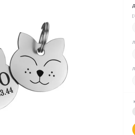
Д
[
Л
Л