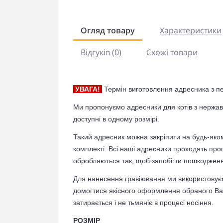
Огляд товару
Характеристики
Відгуків (0)
Схожі товари
УВАГА!
Термін виготовлення адресника з п
Ми пропонуємо адресники для котів з нержаві
доступні в одному розмірі.
Такий адресник можна закріпити на будь-яко
комплекті. Всі наші адресники проходять проц
обробляються так, щоб запобігти пошкоджен
Для нанесення гравіювання ми використовує
домогтися якісного оформлення обраного Ва
затирається і не тьмяніє в процесі носіння.
РОЗМІР