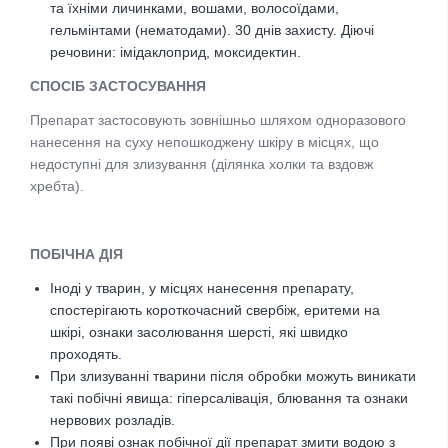
та їхніми личинками, вошами, волосоїдами,
гельмінтами (нематодами). 30 днів захисту.
Діючі
речовини: імідаклоприд, моксидектин.
СПОСІБ ЗАСТОСУВАННЯ
Препарат застосовують зовнішньо шляхом одноразового
нанесення на суху непошкоджену шкіру в місцях, що
недоступні для злизування (ділянка холки та вздовж
хребта).
ПОБІЧНА ДІЯ
Іноді у тварин, у місцях нанесення препарату,
спостерігають короткочасний свербіж, еритеми на
шкірі, ознаки засолювання шерсті, які швидко
проходять.
При злизуванні тварини після обробки можуть виникати
такі побічні явища: гіперсалівація, блювання та ознаки
нервових розладів.
При появі ознак побічної дії препарат змити водою з