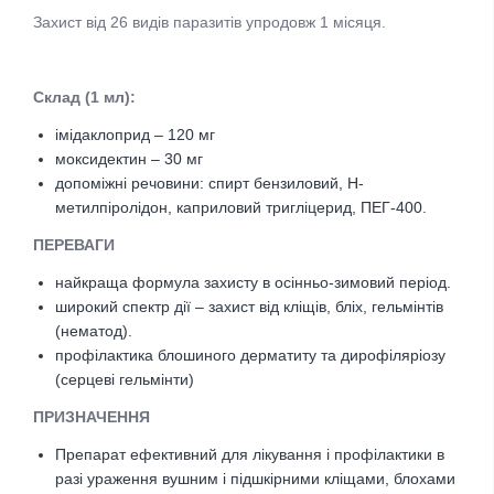
Захист від 26 видів паразитів упродовж 1 місяця.
Склад (1 мл):
імідаклоприд – 120 мг
моксидектин – 30 мг
допоміжні речовини: спирт бензиловий, Н-
метилпіролідон, каприловий тригліцерид, ПЕГ-400.
ПЕРЕВАГИ
найкраща формула захисту в осінньо-зимовий період.
широкий спектр дії – захист від кліщів, бліх, гельмінтів
(нематод).
профілактика блошиного дерматиту та дирофіляріозу
(серцеві гельмінти)
ПРИЗНАЧЕННЯ
Препарат ефективний для лікування і профілактики в
разі ураження вушним і підшкірними кліщами, блохами