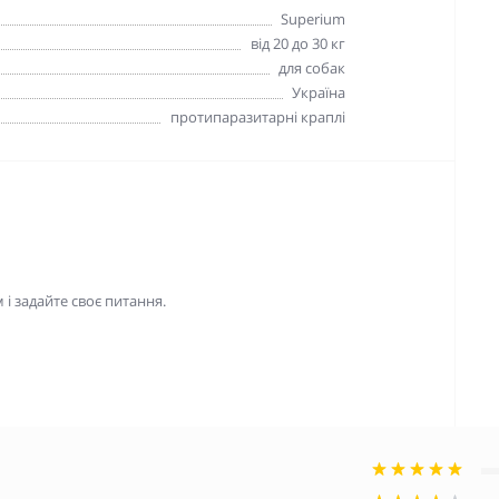
Superium
від 20 до 30 кг
для собак
Україна
протипаразитарні краплі
і задайте своє питання.