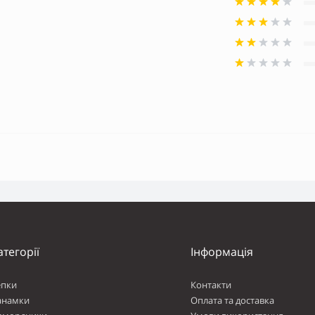
атегорії
Інформація
епки
Контакти
анамки
Оплата та доставка