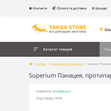
☎️ Контакти
📬 Оплата та доставка
⚙️ Бренди
Укр
Каталог товарів
Собаки
Ветеринарні препарати
Superium Панацея,
Superium Панацея, протипара
Наявність:
В наявності
Код товару: 9144