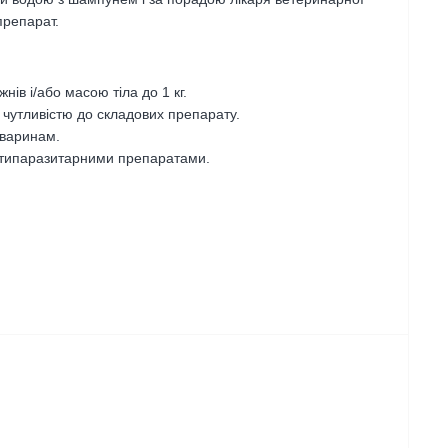
препарат.
нів і/або масою тіла до 1 кг.
 чутливістю до складових препарату.
тваринам.
отипаразитарними препаратами.