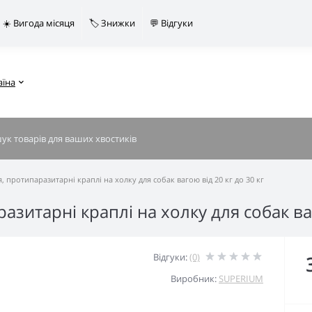
☀️ Вигода місяця
🏷️ Знижки
💬 Відгуки
аїна
 протипаразитарні краплі на холку для собак вагою від 20 кг до 30 кг
зитарні краплі на холку для собак ваг
Відгуки:
(0)
Виробник:
SUPERIUM