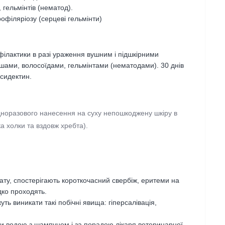
, гельмінтів (нематод).
філяріозу (серцеві гельмінти)
ілактики в разі ураження вушним і підшкірними
ошами, волосоїдами, гельмінтами (нематодами). 30 днів
ксидектин.
норазового нанесення на суху непошкоджену шкіру в
а холки та вздовж хребта).
рату, спостерігають короткочасний свербіж, еритеми на
дко проходять.
ть виникати такі побічні явища: гіперсалівація,
ити водою з шампунем і за порадою лікаря ветеринарної