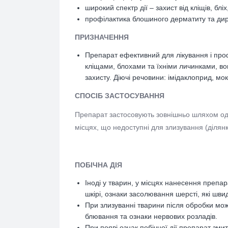
широкий спектр дії – захист від кліщів, бліх
профілактика блошиного дерматиту та диро
ПРИЗНАЧЕННЯ
Препарат ефективний для лікування і проф
кліщами, блохами та їхніми личинками, в
захисту.
Діючі речовини: імідаклоприд, мо
СПОСІБ ЗАСТОСУВАННЯ
Препарат застосовують зовнішньо шляхом од
місцях, що недоступні для злизування (ділянк
ПОБІЧНА ДІЯ
Іноді у тварин, у місцях нанесення препа
шкірі, ознаки засолювання шерсті, які шви
При злизуванні тварини після обробки можу
блювання та ознаки нервових розладів.
При появі ознак побічної дії препарат зм