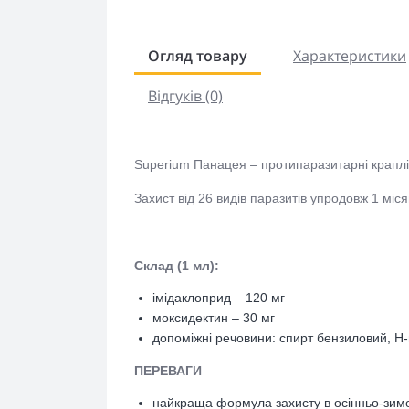
Огляд товару
Характеристики
Відгуків (0)
Superium Панацея – протипаразитарні краплі н
Захист від 26 видів паразитів упродовж 1 міся
Склад (1 мл):
імідаклоприд – 120 мг
моксидектин – 30 мг
допоміжні речовини: спирт бензиловий, Н-
ПЕРЕВАГИ
найкраща формула захисту в осінньо-зимо