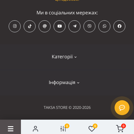
Ми в соціальних мережах:
Категорії
Кепки
Інформація
Панамки
Намордники
Контакти
TAKSA STORE © 2020-2026
Нашийники
Оплата та доставка
Шлейки
Умови використання
0
0
0
Сходинки