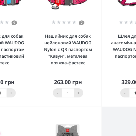
0
0
 для собак
Нашийник для собак
Шлея дл
ий WAUDOG
нейлоновий WAUDOG
анатомічна
R паспортом
Nylon c QR паспортом
WAUDOG Ny
пластиковий
"Кавун", металева
паспорто
текс
пряжка-фастекс
00 грн
263.00 грн
329.0
упити
Купити
Ку
+
-
+
-