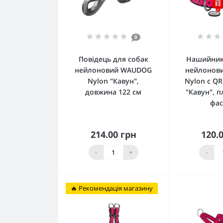
0
Повідець для собак
Нашийник
нейлоновий WAUDOG
нейлонов
Nylon "Кавун",
Nylon c Q
довжина 122 см
"Кавун", 
фас
214.00 грн
120.
Купити
К
-
+
-
🔥 Рекомендація магазину