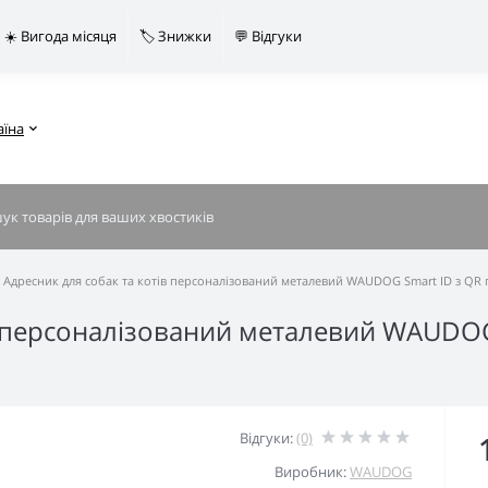
☀️ Вигода місяця
🏷️ Знижки
💬 Відгуки
аїна
Адресник для собак та котів персоналізований металевий WAUDOG Smart ID з QR п
ів персоналізований металевий WAUDOG
Відгуки:
(0)
Виробник:
WAUDOG