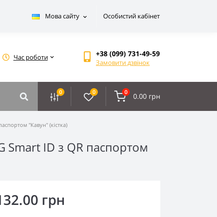
Мова сайту
Особистий кабінет
+38 (099) 731-49-59
Час роботи
Замовити дзвінок
0
0
0
0.00 грн
аспортом "Кавун" (кістка)
 Smart ID з QR паспортом
132.00 грн