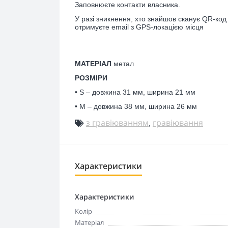
Заповнюєте контакти власника.
У разі зникнення, хто знайшов сканує QR-код
отримуєте email з GPS-локацією місця
МАТЕРІАЛ
метал
РОЗМІРИ
• S –
довжина
31 мм, ширина 21 мм
• M –
довжина
38 мм, ширина 26 мм
з гравіюванням
гравіювання
,
Характеристики
Характеристики
Колір
Матеріал