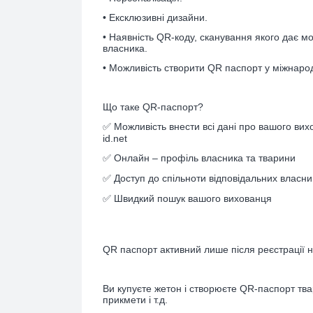
• Ексклюзивні дизайни.
• Наявність QR-коду, сканування якого дає м
власника.
• Можливість створити QR паспорт у міжнародн
Що таке QR-паспорт?
✅
Можливість внести всі дані про вашого вих
id.net
✅
Онлайн – профіль власника та тварини
✅
Доступ до спільноти відповідальних власни
✅
Швидкий пошук вашого вихованця
QR паспорт активний лише після реєстрації на
Ви купуєте жетон і створюєте QR-паспорт тва
прикмети і т.д.