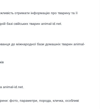
ожливість отримати інформацію про тварину та її
ій базі свійських тварин animal-id.net.
ованця до міжнародної бази домашніх тварин animal-
ків
 animal-id.net.
рини: фото, параметри, порода, кличка, особливі