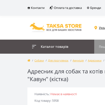
☎️ Контакти
📬 Оплата та доставка
⚙️ Бренди
Укр
Каталог товарів
Собаки
Для прогулянок
Амуніція
Адресники
Адресник для собак та кот
"Кавун" (кістка)
Наявність:
Немає в наявності
Код товару: 5958