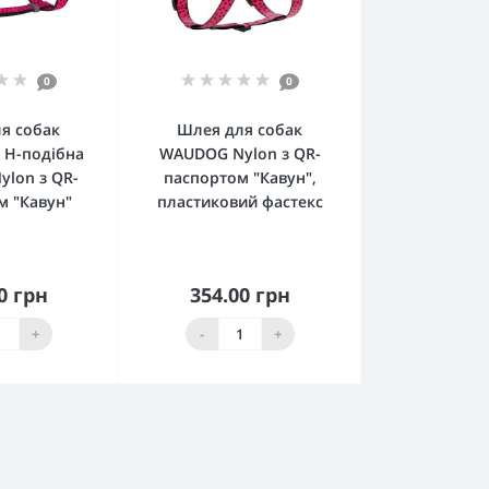
0
0
я собак
Шлея для собак
 H-подібна
WAUDOG Nylon з QR-
lon з QR-
паспортом "Кавун",
м "Кавун"
пластиковий фастекс
0 грн
354.00 грн
пити
Купити
+
-
+