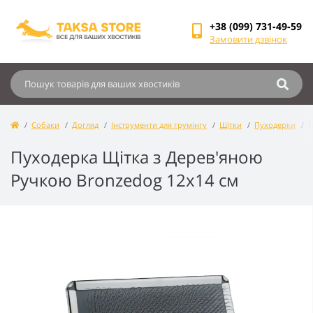
+38 (099) 731-49-59
Замовити дзвінок
Собаки
Догляд
Інструменти для грумінгу
Щітки
Пуходерки
П
Пуходерка Щітка з Дерев'яною
Ручкою Bronzedog 12х14 см