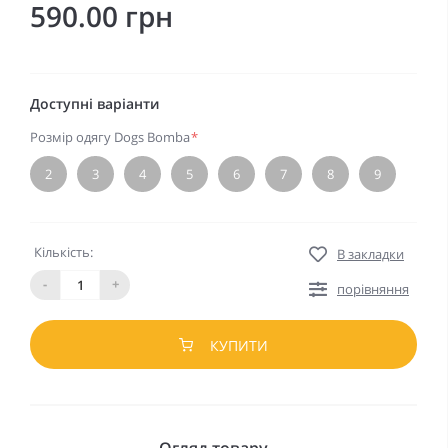
590.00 грн
Доступні варіанти
Розмір одягу Dogs Bomba
*
2
3
4
5
6
7
8
9
Кількість:
В закладки
-
+
порівняння
КУПИТИ
Огляд товару