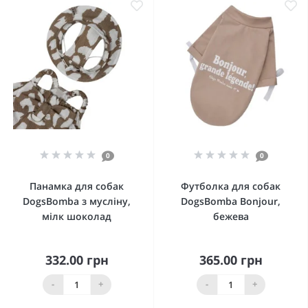
0
0
Панамка для собак
Футболка для собак
DogsBomba з мусліну,
DogsBomba Bonjour,
мілк шоколад
бежева
332.00 грн
365.00 грн
-
+
-
+