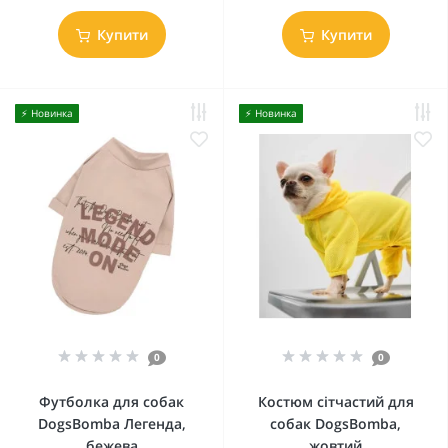
Купити
Купити
⚡️ Новинка
⚡️ Новинка
0
0
Футболка для собак
Костюм сітчастий для
DogsBomba Легенда,
собак DogsBomba,
бежева
жовтий