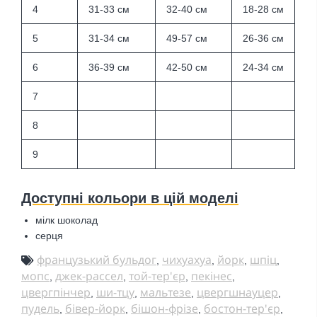
4
31-33 см
32-40 см
18-28 см
5
31-34 см
49-57 см
26-36 см
6
36-39 см
42-50 см
24-34 см
7
8
9
Доступні кольори в цій моделі
мілк шоколад
серця
французький бульдог
чихуахуа
йорк
шпіц
,
,
,
,
мопс
джек-рассел
той-тер'єр
пекінес
,
,
,
,
цвергпінчер
ши-тцу
мальтезе
цвергшнауцер
,
,
,
,
пудель
бівер-йорк
бішон-фрізе
бостон-тер'єр
,
,
,
,