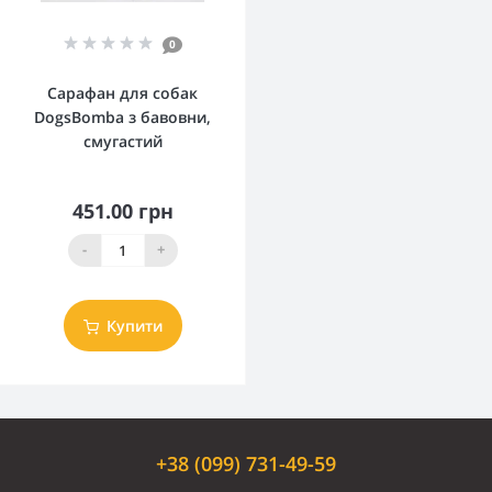
0
Сарафан для собак
DogsBomba з бавовни,
смугастий
451.00 грн
-
+
Купити
+38 (099) 731-49-59