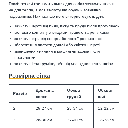
Такий легкий костюм-пильник для собак зазвичай носять
не для тепла, а для захисту від бруду й зовнішніх
подразників. Найчастіше його використовують для:
захисту шерсті від пилу, піску та бруду після прогулянок
меншого контакту з кліщами, травою та реп’яхами
захисту шкіри від сонця або легкої рослинності
збереження чистоти довгої або світлої шерсті
зменшення линяння в машині чи вдома після
прогулянки
захисту після грумінгу або під час відновлення шкіри
Розмірна сітка
Довжина
Обхват
Обхват
Розмір
спини
грудей
шиї
2
25-27 см
28-34 см
12-22 см
3
28-30 см
32-40 см
18-28 см