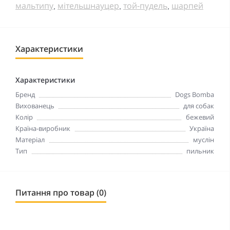
мальтипу
мітельшнауцер
той-пудель
шарпей
,
,
,
Характеристики
Характеристики
Бренд
Dogs Bomba
Вихованець
для собак
Колір
бежевий
Країна-виробник
Україна
Матеріал
муслін
Тип
пильник
Питання про товар (0)