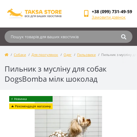
+38 (099) 731-49-59
Замовити дзвінок
Собаки
Для прогулянок
Одяг
Пильовики
Пильник з мусліну д
Пильник з мусліну для собак
DogsBomba мілк шоколад
⚡️ Новинка
🔥 Рекомендація магазину