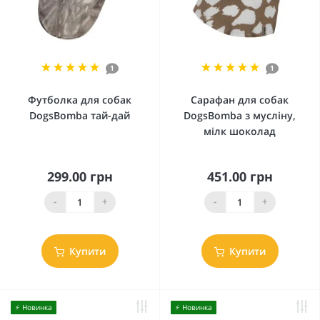
1
1
Футболка для собак
Сарафан для собак
DogsBomba тай-дай
DogsBomba з мусліну,
мілк шоколад
299.00 грн
451.00 грн
-
+
-
+
Купити
Купити
⚡️ Новинка
⚡️ Новинка