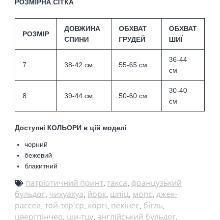
РОЗМІРНА СІТКА
ДОВЖИНА
ОБХВАТ
ОБХВАТ
РОЗМІР
СПИНИ
ГРУДЕЙ
ШИЇ
36-44
7
38-42 см
55-65 см
см
30-40
8
39-44 см
50-60 см
см
Доступні КОЛЬОРИ в цій моделі
чорний
бежевий
блакитний
патріотичний принт
такса
французький
,
,
бульдог
чихуахуа
йорк
шпіц
мопс
джек-
,
,
,
,
,
рассел
той-тер'єр
коргі
пекінес
бігль
,
,
,
,
,
цвергпінчер
ши-тцу
англійський бульдог
,
,
,