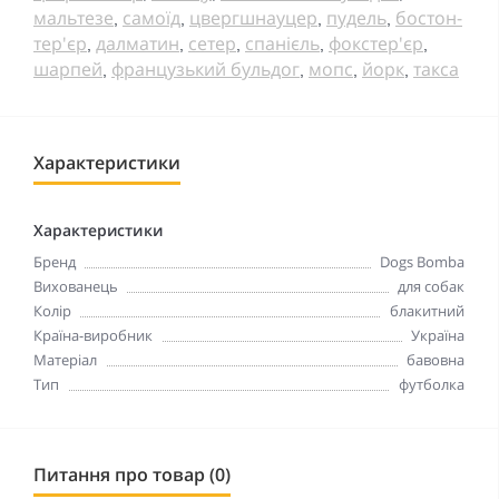
мальтезе
самоїд
цвергшнауцер
пудель
бостон-
,
,
,
,
тер'єр
далматин
сетер
спанієль
фокстер'єр
,
,
,
,
,
шарпей
французький бульдог
мопс
йорк
такса
,
,
,
,
Характеристики
Характеристики
Бренд
Dogs Bomba
Вихованець
для собак
Колір
блакитний
Країна-виробник
Україна
Матеріал
бавовна
Тип
футболка
Питання про товар (0)