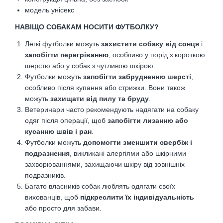
модель унісекс
НАВІЩО СОБАКАМ НОСИТИ ФУТБОЛКУ?
Легкі футболки можуть
захистити собаку від сонця
і
запобігти перегріванню
, особливо у порід з короткою
шерстю або у собак з чутливою шкірою.
Футболки можуть
запобігти забрудненню шерсті
,
особливо після купання або стрижки. Вони також
можуть
захищати від пилу та бруду
.
Ветеринари часто рекомендують надягати на собаку
одяг після операції, щоб
запобігти лизанню або
кусанню швів і ран
.
Футболки можуть
допомогти зменшити свербіж і
подразнення
, викликані алергіями або шкірними
захворюваннями, захищаючи шкіру від зовнішніх
подразників.
Багато власників собак люблять одягати своїх
вихованців, щоб
підкреслити їх індивідуальність
або просто для забави.