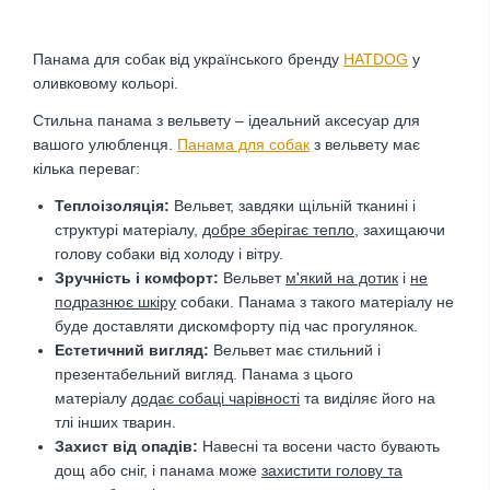
Панама для собак від українського бренду
HATDOG
у
оливковому кольорі.
Стильна панама з вельвету – ідеальний аксесуар для
вашого улюбленця.
Панама для собак
з вельвету має
кілька переваг:
Теплоізоляція:
Вельвет, завдяки щільній тканині і
структурі матеріалу,
добре зберігає тепло
, захищаючи
голову собаки від холоду і вітру.
Зручність і комфорт:
Вельвет
м'який на дотик
і
не
подразнює шкіру
собаки. Панама з такого матеріалу не
буде доставляти дискомфорту під час прогулянок.
Естетичний вигляд:
Вельвет має стильний і
презентабельний вигляд. Панама з цього
матеріалу
додає собаці чарівності
та виділяє його на
тлі інших тварин.
Захист від опадів:
Навесні та восени часто бувають
дощ або сніг, і панама може
захистити голову та