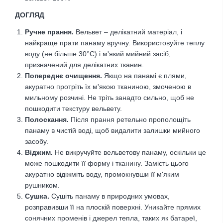
ДОГЛЯД
Ручне прання.
Вельвет – делікатний матеріал, і
найкраще прати панаму вручну. Використовуйте теплу
воду (не більше 30°C) і м'який мийний засіб,
призначений для делікатних тканин.
Попереднє очищення.
Якщо на панамі є плями,
акуратно протріть їх м'якою тканиною, змоченою в
мильному розчині. Не тріть занадто сильно, щоб не
пошкодити текстуру вельвету.
Полоскання.
Після прання ретельно прополощіть
панаму в чистій воді, щоб видалити залишки мийного
засобу.
Віджим.
Не викручуйте вельветову панаму, оскільки це
може пошкодити її форму і тканину. Замість цього
акуратно відіжміть воду, промокнувши її м'яким
рушником.
Сушка.
Сушіть панаму в природних умовах,
розправивши її на плоскій поверхні. Уникайте прямих
сонячних променів і джерел тепла, таких як батареї,