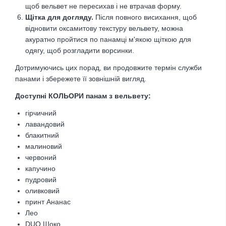
щоб вельвет не пересихав і не втрачав форму.
Щітка для догляду.
Після повного висихання, щоб
відновити оксамитову текстуру вельвету, можна
акуратно пройтися по панамці м'якою щіткою для
одягу, щоб розгладити ворсинки.
Дотримуючись цих порад, ви продовжите термін служби
панами і збережете її зовнішній вигляд.
Доступні КОЛЬОРИ панам з вельвету:
гірчичний
лавандовий
блакитний
малиновий
червоний
капучино
пудровий
оливковий
принт Ананас
Лео
DUO Шоко