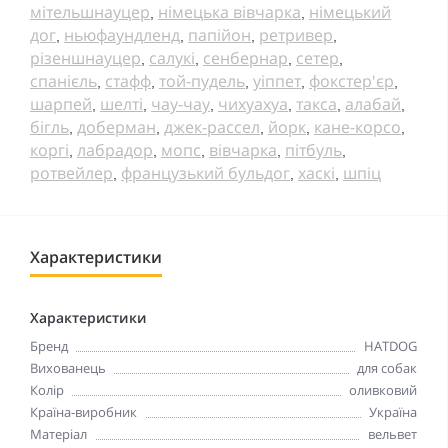
мітельшнауцер
німецька вівчарка
німецький
,
,
дог
ньюфаундленд
папійон
ретривер
,
,
,
,
різеншнауцер
салукі
сенбернар
сетер
,
,
,
,
спанієль
стафф
той-пудель
уіппет
фокстер'єр
,
,
,
,
,
шарпей
шелті
чау-чау
чихуахуа
такса
алабай
,
,
,
,
,
,
бігль
доберман
джек-рассел
йорк
кане-корсо
,
,
,
,
,
коргі
лабрадор
мопс
вівчарка
пітбуль
,
,
,
,
,
ротвейлер
французький бульдог
хаскі
шпіц
,
,
,
Характеристики
Характеристики
Бренд
HATDOG
Вихованець
для собак
Колір
оливковий
Країна-виробник
Україна
Матеріал
вельвет