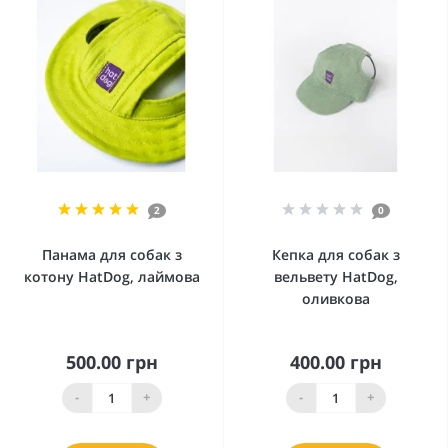
2
0
Панама для собак з
Кепка для собак з
котону HatDog, лаймова
вельвету HatDog,
оливкова
500.00 грн
400.00 грн
-
+
-
+