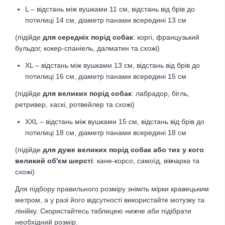
L – відстань між вушками 11 см, відстань від брів до
потилиці 14 см
,
діаметр панами всередині 13 см
(підійде
для середніх порід собак
: коргі, французький
бульдог, кокер-спаніель, далматин та схожі)
XL – відстань між вушками 13 см, відстань від брів до
потилиці 16 см
,
діаметр панами всередині 15 см
(підійде
для великих порід собак
: лабрадор, бігль,
ретривер, хаскі, ротвейлер та схожі)
XXL – відстань між вушками 15 см, відстань від брів до
потилиці 18 см, діаметр панами всередині 18 см
(підійде
для дуже великих порід собак або тих у кого
великий об'єм шерсті
: кане-корсо, самоїд, вівчарка
та
схожі)
Для підбору правильного розміру зніміть мірки кравецьким
метром, а у разі його відсутності використайте мотузку та
лінійку. Скористайтесь таблицею нижче аби підібрати
необхідний розмір.