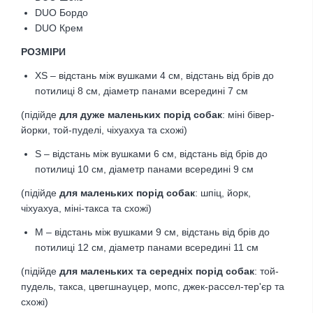
DUO Бордо
DUO Крем
РОЗМІРИ
XS – відстань між вушками 4 см, відстань від брів до
потилиці 8 см,
діаметр панами всередині 7 см
(підійде
для дуже маленьких порід собак
: міні бівер-
йорки, той-пуделі, чіхуахуа та схожі)
S – відстань між вушками 6 см, відстань від брів до
потилиці 10 см,
діаметр панами всередині 9 см
(підійде
для маленьких порід собак
: шпіц, йорк,
чіхуахуа, міні-такса та схожі)
M – відстань між вушками 9 см, відстань від брів до
потилиці 12 см
,
діаметр панами всередині 11 см
(підійде
для маленьких та середніх порід собак
: той-
пудель, такса, цвегшнауцер, мопс, джек-рассел-тер'єр та
схожі)