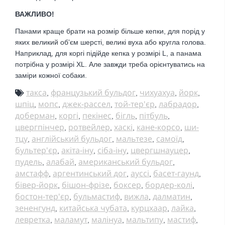
ВАЖЛИВО!
Панами краще брати на розмір більше кепки, для порід у
яких великий обʼєм шерсті, великі вуха або кругла голова.
Наприклад, для коргі підійде кепка у розмірі L, а панама
потрібна у розмірі XL. Але завжди треба орієнтуватись на
заміри кожної собаки.
такса
французький бульдог
чихуахуа
йорк
,
,
,
,
шпіц
мопс
джек-рассел
той-тер'єр
лабрадор
,
,
,
,
,
доберман
коргі
пекінес
бігль
пітбуль
,
,
,
,
,
цвергпінчер
ротвейлер
хаскі
кане-корсо
ши-
,
,
,
,
тцу
англійський бульдог
мальтезе
самоїд
,
,
,
,
бультер'єр
акіта-іну
сіба-іну
цвергшнауцер
,
,
,
,
пудель
алабай
американський бульдог
,
,
,
амстафф
аргентинський дог
ауссі
басет-гаунд
,
,
,
,
бівер-йорк
бішон-фрізе
боксер
бордер-колі
,
,
,
,
бостон-тер'єр
бульмастиф
вижла
далматин
,
,
,
,
зененгунд
китайська чубата
курцхаар
лайка
,
,
,
,
левретка
маламут
малінуа
мальтипу
мастиф
,
,
,
,
,