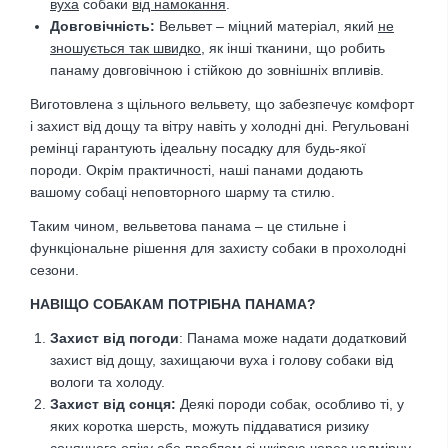
вуха
собаки
від намокання
.
Довговічність:
Вельвет – міцний матеріал, який
не
зношується так швидко
, як інші тканини, що робить
панаму довговічною і стійкою до зовнішніх впливів.
Виготовлена з щільного вельвету, що забезпечує комфорт
і захист від дощу та вітру навіть у холодні дні. Регульовані
ремінці гарантують ідеальну посадку для будь-якої
породи. Окрім практичності, наші панами додають
вашому собаці неповторного шарму та стилю.
Таким чином, вельветова панама – це стильне і
функціональне рішення для захисту собаки в прохолодні
сезони.
НАВІЩО СОБАКАМ ПОТРІБНА ПАНАМА?
Захист від погоди
: Панама може надати додатковий
захист від дощу, захищаючи вуха і голову собаки від
вологи та холоду.
Захист від сонця:
Деякі породи собак, особливо ті, у
яких коротка шерсть, можуть піддаватися ризику
сонячного опіку або проблем зі шкірою через надмірну