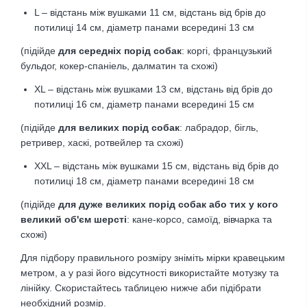
L – відстань між вушками 11 см, відстань від брів до
потилиці 14 см
,
діаметр панами всередині 13 см
(підійде
для середніх порід собак
: коргі, французький
бульдог, кокер-спаніель, далматин та схожі)
XL – відстань між вушками 13 см, відстань від брів до
потилиці 16 см
,
діаметр панами всередині 15 см
(підійде
для великих порід собак
: лабрадор, бігль,
ретривер, хаскі, ротвейлер та схожі)
XXL – відстань між вушками 15 см, відстань від брів до
потилиці 18 см, діаметр панами всередині 18 см
(підійде
для дуже великих порід собак або тих у кого
великий об'єм шерсті
: кане-корсо, самоїд, вівчарка
та
схожі)
Для підбору правильного розміру зніміть мірки кравецьким
метром, а у разі його відсутності використайте мотузку та
лінійку. Скористайтесь таблицею нижче аби підібрати
необхідний розмір.