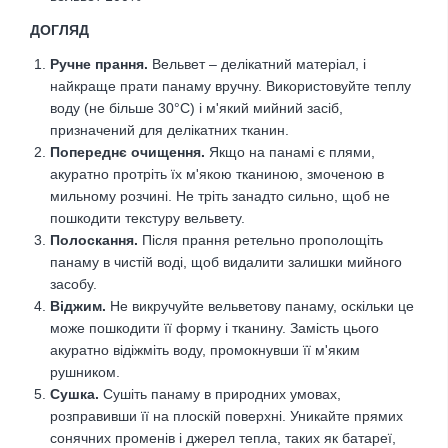
ДОГЛЯД
Ручне прання.
Вельвет – делікатний матеріал, і
найкраще прати панаму вручну. Використовуйте теплу
воду (не більше 30°C) і м'який мийний засіб,
призначений для делікатних тканин.
Попереднє очищення.
Якщо на панамі є плями,
акуратно протріть їх м'якою тканиною, змоченою в
мильному розчині. Не тріть занадто сильно, щоб не
пошкодити текстуру вельвету.
Полоскання.
Після прання ретельно прополощіть
панаму в чистій воді, щоб видалити залишки мийного
засобу.
Віджим.
Не викручуйте вельветову панаму, оскільки це
може пошкодити її форму і тканину. Замість цього
акуратно відіжміть воду, промокнувши її м'яким
рушником.
Сушка.
Сушіть панаму в природних умовах,
розправивши її на плоскій поверхні. Уникайте прямих
сонячних променів і джерел тепла, таких як батареї,