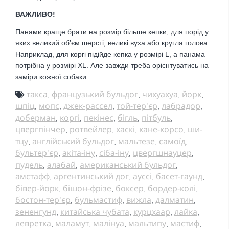
ВАЖЛИВО!
Панами краще брати на розмір більше кепки, для порід у
яких великий обʼєм шерсті, великі вуха або кругла голова.
Наприклад, для коргі підійде кепка у розмірі L, а панама
потрібна у розмірі XL. Але завжди треба орієнтуватись на
заміри кожної собаки.
такса
французький бульдог
чихуахуа
йорк
,
,
,
,
шпіц
мопс
джек-рассел
той-тер'єр
лабрадор
,
,
,
,
,
доберман
коргі
пекінес
бігль
пітбуль
,
,
,
,
,
цвергпінчер
ротвейлер
хаскі
кане-корсо
ши-
,
,
,
,
тцу
англійський бульдог
мальтезе
самоїд
,
,
,
,
бультер'єр
акіта-іну
сіба-іну
цвергшнауцер
,
,
,
,
пудель
алабай
американський бульдог
,
,
,
амстафф
аргентинський дог
ауссі
басет-гаунд
,
,
,
,
бівер-йорк
бішон-фрізе
боксер
бордер-колі
,
,
,
,
бостон-тер'єр
бульмастиф
вижла
далматин
,
,
,
,
зененгунд
китайська чубата
курцхаар
лайка
,
,
,
,
левретка
маламут
малінуа
мальтипу
мастиф
,
,
,
,
,