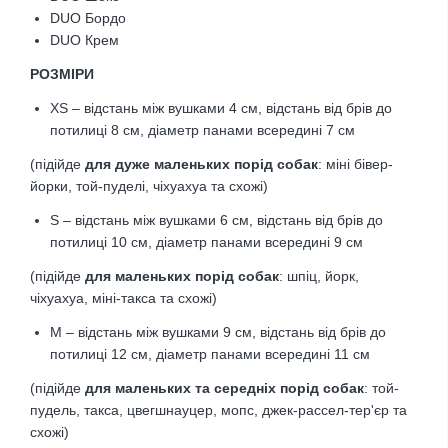
DUO Бордо
DUO Крем
РОЗМІРИ
XS – відстань між вушками 4 см, відстань від брів до
потилиці 8 см,
діаметр панами всередині 7 см
(підійде
для дуже маленьких порід собак
: міні бівер-
йорки, той-пуделі, чіхуахуа та схожі)
S – відстань між вушками 6 см, відстань від брів до
потилиці 10 см,
діаметр панами всередині 9 см
(підійде
для маленьких порід собак
: шпіц, йорк,
чіхуахуа, міні-такса та схожі)
M – відстань між вушками 9 см, відстань від брів до
потилиці 12 см
,
діаметр панами всередині 11 см
(підійде
для маленьких та середніх порід собак
: той-
пудель, такса, цвегшнауцер, мопс, джек-рассел-тер'єр та
схожі)