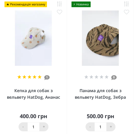
🔥 Рекомендація магазину
⚡️ Новинка
1
0
Кепка для собак з
Панама для собак з
вельвету HatDog, Ананас
вельвету HatDog, Зебра
400.00 грн
500.00 грн
-
+
-
+