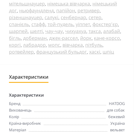
мітельшнауцер
німецька вівчарка
німецький
,
,
дог
ньюфаундленд
папійон
ретривер
,
,
,
,
різеншнауцер
салукі
сенбернар
сетер
,
,
,
,
спанієль
стафф
той-пудель
уіппет
фокстер'єр
,
,
,
,
,
шарпей
шелті
чау-чау
чихуахуа
такса
алабай
,
,
,
,
,
,
бігль
доберман
джек-рассел
йорк
кане-корсо
,
,
,
,
,
коргі
лабрадор
мопс
вівчарка
пітбуль
,
,
,
,
,
ротвейлер
французький бульдог
хаскі
шпіц
,
,
,
Характеристики
Характеристики
Бренд
HATDOG
Вихованець
для собак
Колір
бежевий
Країна-виробник
Україна
Матеріал
вельвет