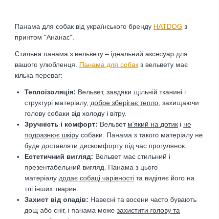
Панама для собак від українського бренду
HATDOG
з
принтом "Ананас".
Стильна панама з вельвету – ідеальний аксесуар для
вашого улюбленця.
Панама для собак
з вельвету має
кілька переваг:
Теплоізоляція:
Вельвет, завдяки щільній тканині і
структурі матеріалу,
добре зберігає тепло
, захищаючи
голову собаки від холоду і вітру.
Зручність і комфорт:
Вельвет
м'який на дотик
і
не
подразнює шкіру
собаки. Панама з такого матеріалу не
буде доставляти дискомфорту під час прогулянок.
Естетичний вигляд:
Вельвет має стильний і
презентабельний вигляд. Панама з цього
матеріалу
додає собаці чарівності
та виділяє його на
тлі інших тварин.
Захист від опадів:
Навесні та восени часто бувають
дощ або сніг, і панама може
захистити голову та