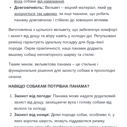
вуха
собаки
від намокання
.
Довговічність:
Вельвет – міцний матеріал, який
не
зношується так швидко
, як інші тканини, що робить
панаму довговічною і стійкою до зовнішніх впливів.
Виготовлена з щільного вельвету, що забезпечує комфорт
і захист від дощу та вітру навіть у холодні дні. Регульовані
ремінці гарантують ідеальну посадку для будь-якої
породи. Окрім практичності, наші панами додають
вашому собаці неповторного шарму та стилю.
Таким чином, вельветова панама – це стильне і
функціональне рішення для захисту собаки в прохолодні
сезони.
НАВІЩО СОБАКАМ ПОТРІБНА ПАНАМА?
Захист від погоди
: Панама може надати додатковий
захист від дощу, захищаючи вуха і голову собаки від
вологи та холоду.
Захист від сонця:
Деякі породи собак, особливо ті, у
яких коротка шерсть, можуть піддаватися ризику
сонячного опіку або проблем зі шкірою через надмірну