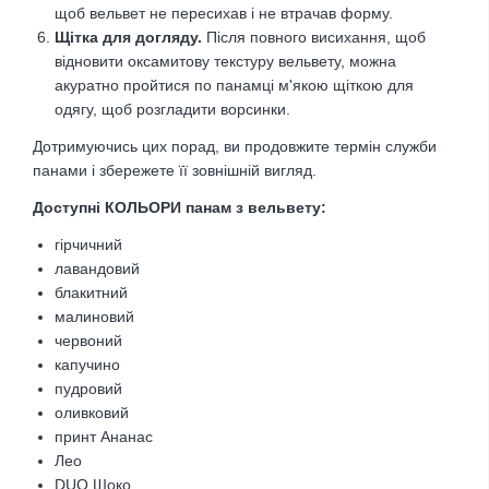
щоб вельвет не пересихав і не втрачав форму.
Щітка для догляду.
Після повного висихання, щоб
відновити оксамитову текстуру вельвету, можна
акуратно пройтися по панамці м'якою щіткою для
одягу, щоб розгладити ворсинки.
Дотримуючись цих порад, ви продовжите термін служби
панами і збережете її зовнішній вигляд.
Доступні КОЛЬОРИ панам з вельвету:
гірчичний
лавандовий
блакитний
малиновий
червоний
капучино
пудровий
оливковий
принт Ананас
Лео
DUO Шоко