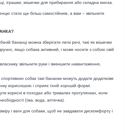
щі, іграшки, мішечки для прибирання або складна миска.
нцю стати ще більш самостійним, а вам – звільнити
НАНКА?
обачій бананці можна зберігати легкі речі, такі як мішечки
зручно, якщо собака активний, і може носити з собою свій
 власнику звільнити руки і зменшити навантаження,
.
о спортивних собак такі бананки можуть додати додаткове
ку кориснішою і сприяє їхній хорошій формі.
бути корисні в походах або тривалих прогулянках, коли
обхідності (їжа, вода, аптечка).
міру і ваги для собаки, щоб не завдавати дискомфорту і