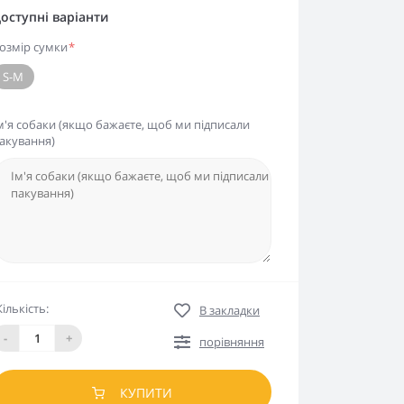
оступні варіанти
озмір сумки
*
S-M
м'я собаки (якщо бажаєте, щоб ми підписали
акування)
Кількість:
В закладки
-
+
порівняння
КУПИТИ