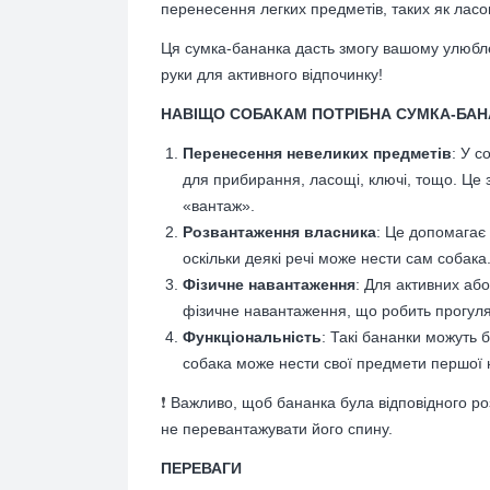
перенесення легких предметів, таких як ласо
Ця сумка-бананка дасть змогу вашому улюбле
руки для активного відпочинку!
НАВІЩО СОБАКАМ ПОТРІБНА СУМКА-БА
Перенесення невеликих предметів
: У с
для прибирання, ласощі, ключі, тощо. Це 
«вантаж».
Розвантаження власника
: Це допомагає
оскільки деякі речі може нести сам собака
Фізичне навантаження
: Для активних аб
фізичне навантаження, що робить прогулян
Функціональність
: Такі бананки можуть 
собака може нести свої предмети першої не
❗
Важливо, щоб бананка була відповідного роз
не перевантажувати його спину.
ПЕРЕВАГИ