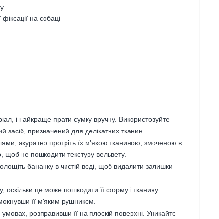
ту
 фіксації на собаці
ріал, і найкраще прати сумку вручну. Використовуйте
ий засіб, призначений для делікатних тканин.
лями, акуратно протріть їх м'якою тканиною, змоченою в
о, щоб не пошкодити текстуру вельвету.
олощіть бананку в чистій воді, щоб видалити залишки
, оскільки це може пошкодити її форму і тканину.
омокнувши її м'яким рушником.
умовах, розправивши її на плоскій поверхні. Уникайте