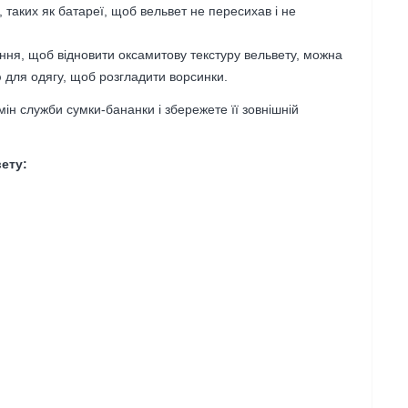
 таких як батареї, щоб вельвет не пересихав і не
ння, щоб відновити оксамитову текстуру вельвету, можна
 для одягу, щоб розгладити ворсинки.
н служби сумки-бананки і збережете її зовнішній
ету: