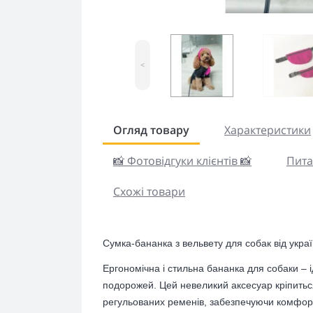
<
Огляд товару
Характеристики
📸 Фотовідгуки клієнтів 📸
Пита
Схожі товари
Сумка-бананка
з вельвету
для собак від укра
Ергономічна і стильна бананка для собаки – 
подорожей. Цей невеликий аксесуар кріпитьс
регульованих ременів, забезпечуючи комфорт 