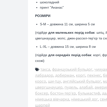
шоколадний
принт "Ананас"
РОЗМІРИ
S-М – довжина 11 см, ширина 5 см
(підійде
для маленьких порід собак
: шпіц, 
цвегшнауцер, мопс, джек-рассел-тер'єр
та сх
L-XL – довжина 15 см, ширина 8 см
(підійде
для середніх порід собак
: коргі, ф
схожі)
такса
французький бульдог
чихуах
,
,
лабрадор
доберман
коргі
пекінес
бі
,
,
,
,
корсо
ши-тцу
англійський бульдог
м
,
,
,
цвергшнауцер
пудель
алабай
амери
,
,
,
боксер
бостон-тер'єр
бульмастиф
да
,
,
,
німецька вівчарка
німецький дог
сен
,
,
шарпей