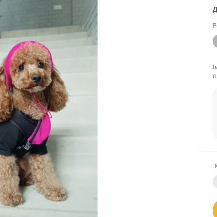
Д
Р
І
п