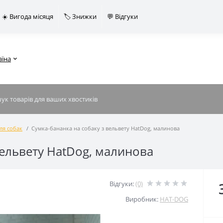
☀️ Вигода місяця
🏷️ Знижки
💬 Відгуки
аїна
ля собак
Сумка-бананка на собаку з вельвету HatDog, малинова
вельвету HatDog, малинова
Відгуки:
(0)
Виробник:
HAT-DOG