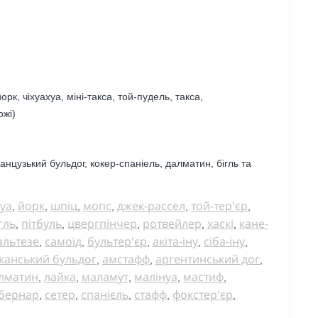
йорк, чіхуахуа, міні-такса,
той-пудель, такса,
ожі)
ранцузький бульдог, кокер-спаніель, далматин, бігль та
уа
йорк
шпіц
мопс
джек-рассел
той-тер'єр
,
,
,
,
,
,
гль
пітбуль
цвергпінчер
ротвейлер
хаскі
кане-
,
,
,
,
,
альтезе
самоїд
бультер'єр
акіта-іну
сіба-іну
,
,
,
,
,
канський бульдог
амстафф
аргентинський дог
,
,
,
лматин
лайка
маламут
малінуа
мастиф
,
,
,
,
,
бернар
сетер
спанієль
стафф
фокстер'єр
,
,
,
,
,