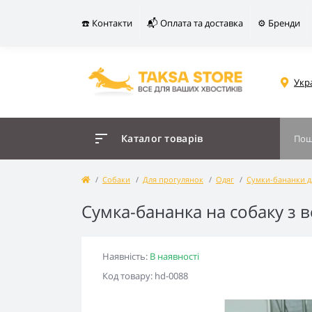
☎️ Контакти
📬 Оплата та доставка
⚙️ Бренди
Укр
Каталог товарів
Собаки
Для прогулянок
Одяг
Сумки-бананки д
Сумка-бананка на собаку з 
Наявність:
В наявності
Код товару: hd-0088