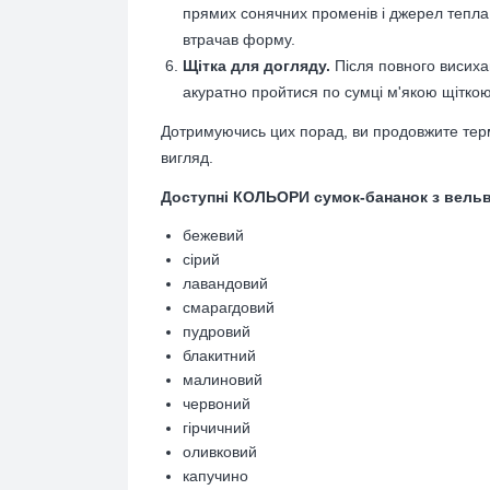
прямих сонячних променів і джерел тепла,
втрачав форму.
Щітка для догляду.
Після повного висиха
акуратно пройтися по сумці м'якою щіткою
Дотримуючись цих порад, ви продовжите термі
вигляд.
Доступні КОЛЬОРИ сумок-бананок з вельв
бежевий
сірий
лавандовий
смарагдовий
пудровий
блакитний
малиновий
червоний
гірчичний
оливковий
капучино