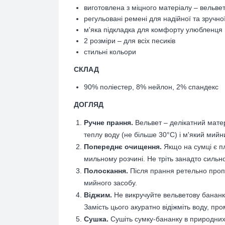
виготовлена з міцного матеріалу – вельве
р
егульовані ремені для надійної та зручної
м'яка підкладка для комфорту улюбленця
2 розміри – для всіх песиків
стильні кольори
CКЛАД
90% поліестер, 8% нейлон, 2% спандекс
ДОГЛЯД
Ручне прання.
Вельвет – делікатний мате
теплу воду (не більше 30°C) і м'який мийн
Попереднє очищення.
Якщо на сумці є п
мильному розчині. Не тріть занадто сильн
Полоскання.
Після прання ретельно проп
мийного засобу.
Віджим.
Не викручуйте вельветову бананку
Замість цього акуратно відіжміть воду, пр
Сушка.
Сушіть сумку-бананку в природних 