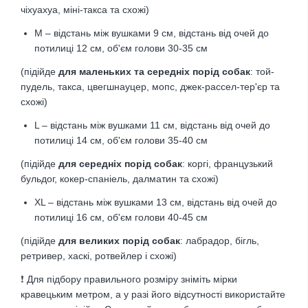
чіхуахуа, міні-такса та схожі)
M – відстань між вушками 9 см, відстань від очей до
потилиці 12 см
, об'єм голови 30-35 см
(підійде
для маленьких та середніх порід собак
: той-
пудель, такса, цвегшнауцер, мопс, джек-рассел-тер'єр та
схожі)
L – відстань між вушками 11 см, відстань від очей до
потилиці 14 см
, об'єм голови 35-40 см
(підійде
для середніх порід собак
: коргі, французький
бульдог, кокер-спаніель, далматин та схожі)
XL – відстань між вушками 13 см, відстань від очей до
потилиці 16 см
, об'єм голови 40-45 см
(підійде
для великих порід собак
: лабрадор, бігль,
ретривер, хаскі, ротвейлер і схожі)
❗
Для підбору правильного розміру зніміть мірки
кравецьким метром, а у разі його відсутності використайте