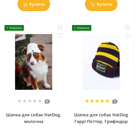
Купити
Купити
⚡️ Новинка
⚡️ Новинка
0
1
Шапка для собак HatDog,
Шапка для собак HatDog
молочна
Гаррі Поттер, Грифіндор