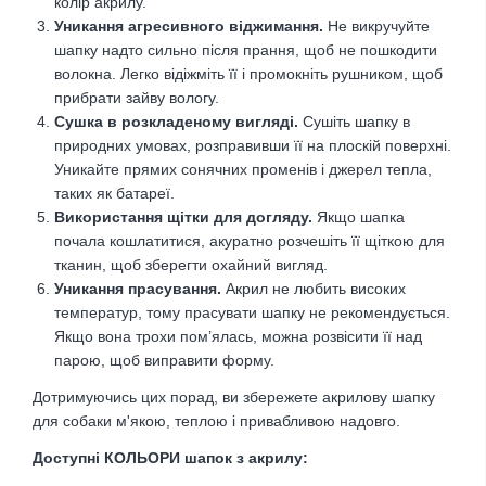
колір акрилу.
Уникання агресивного віджимання
.
Не викручуйте
шапку надто сильно після прання, щоб не пошкодити
волокна. Легко відіжміть її і промокніть рушником, щоб
прибрати зайву вологу.
Сушка в розкладеному вигляді
.
Сушіть шапку в
природних умовах, розправивши її на плоскій поверхні.
Уникайте прямих сонячних променів і джерел тепла,
таких як батареї.
Використання щітки для догляду
.
Якщо шапка
почала кошлатитися, акуратно розчешіть її щіткою для
тканин, щоб зберегти охайний вигляд.
Уникання прасування.
Акрил не любить високих
температур, тому прасувати шапку не рекомендується.
Якщо вона трохи пом’ялась, можна розвісити її над
парою, щоб виправити форму.
Дотримуючись цих порад, ви збережете акрилову шапку
для собаки м'якою, теплою і привабливою надовго.
Доступні КОЛЬОРИ шапок з акрилу: