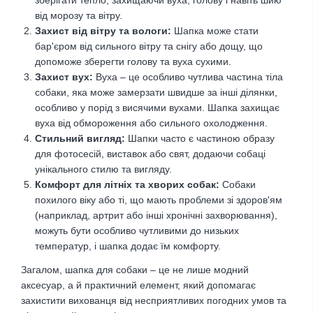
від морозу та вітру.
Захист від вітру та вологи:
Шапка може стати
бар'єром від сильного вітру та снігу або дощу, що
допоможе зберегти голову та вуха сухими.
Захист вух
:
Вуха – це особливо чутлива частина тіла
собаки, яка може замерзати швидше за інші ділянки,
особливо у порід з висячими вухами. Шапка захищає
вуха від обмороження або сильного охолодження.
Стильний вигляд
:
Шапки часто є частиною образу
для фотосесій, виставок або свят, додаючи собаці
унікального стилю та вигляду.
Комфорт для літніх та хворих собак
:
Собаки
похилого віку або ті, що мають проблеми зі здоров'ям
(наприклад, артрит або інші хронічні захворювання),
можуть бути особливо чутливими до низьких
температур, і шапка додає їм комфорту.
Загалом, шапка для собаки – це не лише модний
аксесуар, а й практичний елемент, який допомагає
захистити вихованця від несприятливих погодних умов та