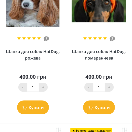
1
2
Шапка для собак HatDog,
Шапка для собак HatDog,
рожева
помаранчева
400.00 грн
400.00 грн
-
+
-
+
Купити
Купити
🔥 Рекомендація магазину