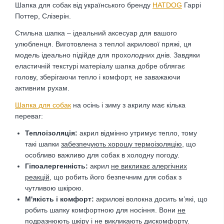
Шапка для собак від українського бренду
HATDOG
Гаррі
Поттер, Слізерін.
Стильна шапка – ідеальний аксесуар для вашого
улюбленця.
Виготовлена з теплої акрилової пряжі, ця
модель ідеально підійде для прохолодних днів. Завдяки
еластичній текстурі матеріалу шапка добре облягає
голову, зберігаючи тепло і комфорт, не заважаючи
активним рухам.
Шапка для собак
на осінь і зиму з акрилу має кілька
переваг:
Теплоізоляція:
акрил відмінно утримує тепло, тому
такі шапки
забезпечують хорошу термоізоляцію
, що
особливо важливо для собак в холодну погоду.
Гіпоалергенність
:
акрил
не викликає алергічних
реакцій
, що робить його безпечним для собак з
чутливою шкірою.
М'якість і комфорт
:
акрилові волокна досить м’які, що
робить шапку комфортною для носіння. Вони
не
подразнюють шкіру і не викликають дискомфорту
.