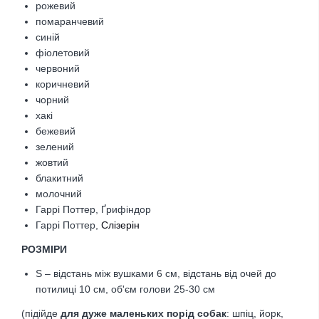
рожевий
помаранчевий
синій
фіолетовий
червоний
коричневий
чорний
хакі
бежевий
зелений
жовтий
блакитний
молочний
Гаррі Поттер, Ґрифіндор
Гаррі Поттер,
Слізерін
РОЗМІРИ
S – відстань між вушками 6 см, відстань від очей до
потилиці 10 см, об'єм голови 25-30 см
(підійде
для дуже маленьких порід собак
: шпіц, йорк,