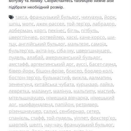
мотузку та лінійку. Скористайтесь таблицею нижче аби
підібрати необхідний розмір.
такса
французький бульдог
чихуахуа
йорк
,
,
,
,
шпіц
мопс
джек-рассел
той-тер'єр
лабрадор
,
,
,
,
,
доберман
коргі
пекінес
бігль
пітбуль
,
,
,
,
,
цвергпінчер
ротвейлер
хаскі
кане-корсо
ши-
,
,
,
,
тцу
англійський бульдог
мальтезе
самоїд
,
,
,
,
бультер'єр
акіта-іну
сіба-іну
цвергшнауцер
,
,
,
,
пудель
алабай
американський бульдог
,
,
,
амстафф
аргентинський дог
ауссі
басет-гаунд
,
,
,
,
бівер-йорк
бішон-фрізе
боксер
бордер-колі
,
,
,
,
бостон-тер'єр
бульмастиф
вижла
далматин
,
,
,
,
зененгунд
китайська чубата
курцхаар
лайка
,
,
,
,
левретка
маламут
малінуа
мальтипу
мастиф
,
,
,
,
,
мітельшнауцер
німецька вівчарка
німецький
,
,
дог
ньюфаундленд
папійон
ретривер
,
,
,
,
різеншнауцер
салукі
сенбернар
сетер
,
,
,
,
спанієль
стафф
той-пудель
уіппет
фокстер'єр
,
,
,
,
,
шарпей
шелті
чау-чау
французький бульдог
,
,
,
,