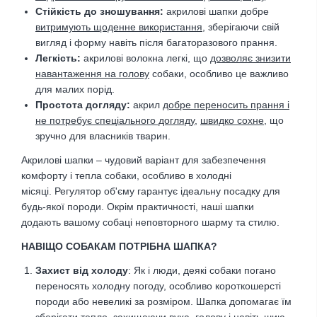
Стійкість до зношування
:
акрилові шапки добре
витримують щоденне використання
, зберігаючи свій
вигляд і форму навіть після багаторазового прання.
Легкість
:
акрилові волокна легкі, що
дозволяє знизити
навантаження на голову
собаки, особливо це важливо
для малих порід.
Простота догляду:
акрил
добре переносить прання і
не потребує спеціального догляду
,
швидко сохне
, що
зручно для власників тварин.
Акрилові шапки – чудовий варіант для забезпечення
комфорту і тепла собаки, особливо в холодні
місяці.
Регулятор об'єму гарантує ідеальну посадку для
будь-якої породи. Окрім практичності, наші шапки
додають вашому собаці неповторного шарму та стилю.
НАВІЩО СОБАКАМ ПОТРІБНА ШАПКА?
Захист від
холоду
:
Як і люди, деякі собаки погано
переносять холодну погоду, особливо короткошерсті
породи або невеликі за розміром. Шапка допомагає їм
зберігати тепло, захищаючи вуха, голову і навіть шию