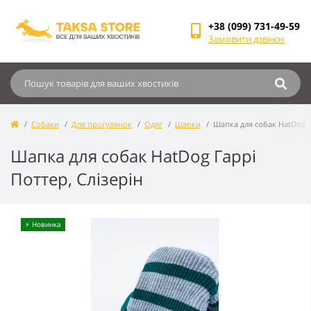
+38 (099) 731-49-59
Замовити дзвінок
Собаки
Для прогулянок
Одяг
Шапки
Шапка для собак HatDog Г
Шапка для собак HatDog Гаррі
Поттер, Слізерін
⚡️ Новинка