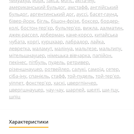
чихуахуа
йорк
такса
мопс
акіта-іну
,
,
,
,
,
американський бульдог
амстафф
англійський
,
,
бульдог
аргентинський дог
ауссі
басет-гаунд
,
,
,
,
бівер-йорк
бігль
бішон-фрізе
боксер
бордер-
,
,
,
,
колі
бостон-тер'єр
бультер'єр
вижла
далматин
,
,
,
,
,
джек-рассел
доберман
кане-корсо
китайська
,
,
,
чубата
коргі
курцхаар
лабрадор
лайка
,
,
,
,
,
левретка
маламут
малінуа
мальтезе
мальтипу
,
,
,
,
,
мітельшнауцер
німецька вівчарка
папійон
,
,
,
пекінес
пітбуль
пудель
ретривер
,
,
,
,
різеншнауцер
ротвейлер
салукі
самоїд
сетер
,
,
,
,
,
сіба-іну
спанієль
стафф
той-пудель
той-тер'єр
,
,
,
,
,
уіппет
фокстер'єр
хаскі
цвергпінчер
,
,
,
,
цвергшнауцер
чау-чау
шарпей
шелті
ши-тцу
,
,
,
,
,
шпіц
Характеристики