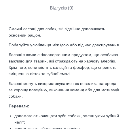
Відгуків (0)
Смачні ласощі для собак, які відмінно доповнюють
основний раціон.
Побалуйте улюбленця між їдою або під час дресирування.
Ласощі з качки є гіпоалергенним продуктом, що особливо
важливо для тварин, які страждають на харчову алергію.
Крім того, вони містять кальцій та фосфор, що сприяють
зміцненню кісток та зубної емалі.
Ласощі можуть використовуватися як невелика нагорода
за хорошу поведінку, виконання команд або для мотивації
собаки.
Переваги:
допомагають очищати зуби собаки, зменшуючи зубний
наліт;
допомагають збалансувати раціон;