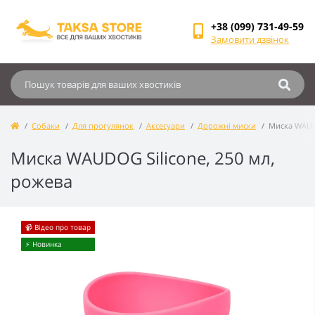
+38 (099) 731-49-59
Замовити дзвінок
Собаки
Для прогулянок
Аксесуари
Дорожні миски
Миска WAUDO
Миска WAUDOG Silicone, 250 мл,
рожева
📹 Відео про товар
⚡️ Новинка