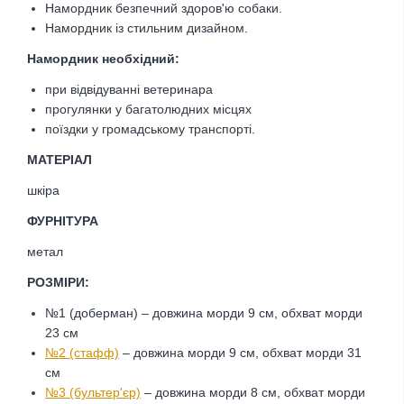
Намордник безпечний здоров'ю собаки.
Намордник із стильним дизайном.
Намордник необхідний:
при відвідуванні ветеринара
прогулянки у багатолюдних місцях
поїздки у громадському транспорті.
МАТЕРІАЛ
шкіра
ФУРНІТУРА
метал
РОЗМІРИ:
№1 (доберман) – довжина морди 9 см, обхват морди
23 см
№2 (стафф)
– довжина морди 9 см, обхват морди 31
см
№3 (бультер'єр)
– довжина морди 8 см, обхват морди