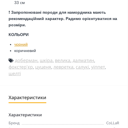
33 см
❗️
Запропоновані породи для намордника мають
рекомендаційний характер. Радимо орієнтуватися на
розміри.
КОЛЬОРИ
чорний
коричневий
доберман
шкіра
велика
далматин
,
,
,
,
фокстер'єр
цуценя
левретка
салукі
уіппет
,
,
,
,
,
шелті
Характеристики
Характеристики
Бренд
CoLLaR