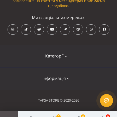
Замовлення на сайті та у месенджерах приймаємо
цілодобово.
Ми в соціальних мережах:
Категорії
Кепки
Інформація
Панамки
Намордники
Контакти
TAKSA STORE © 2020-2026
Нашийники
Оплата та доставка
Шлейки
Умови використання
0
0
0