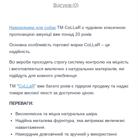
Відгуків (0)
Намордники для собак
ТМ CoLLaR є чудовою класичною
пропозицією амуніції вже понад 20 років.
Основна особливість торгової марки CoLLaR – це
надійність.
Всі вироби проходять строгу систему контролю на міцність
і виготовляються виключно з натуральних матеріалів, які
підійдуть для кожного улюбленця.
ТМ "
CoLLaR
" вже багато років є лідером продажу та надає
товари високої якості за доступною ціною.
ПЕРЕВАГИ:
Високоякісна та міцна натуральна шкіра.
Надійна металева фурнітура, яка витримає величезні
навантаження.
Намордник довговічний та зручний у використанні.