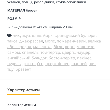
установ, поліції, розплідників, клубів собаківників.
МАТЕРІАЛ
брезент
РОЗМІР
S – довжина 31-41 см, ширина 20 мм
чихуахуа
шпіц
йорк
французький бульдог
,
,
,
,
такса
джек-рассел
мопс
помаранчевий
велика
,
,
,
,
або середня
маленька
бігль
коргі
мальтезе
,
,
,
,
,
самоїд
спанієль
той-тер'єр
цвергшнауцер
,
,
,
,
англійський бульдог
бостон-тер'єр
пекінес
,
,
,
пудель
фокстер'єр
цвергпінчер
шарпей
ши-
,
,
,
,
тцу
брезент
,
Характеристики
Характеристики