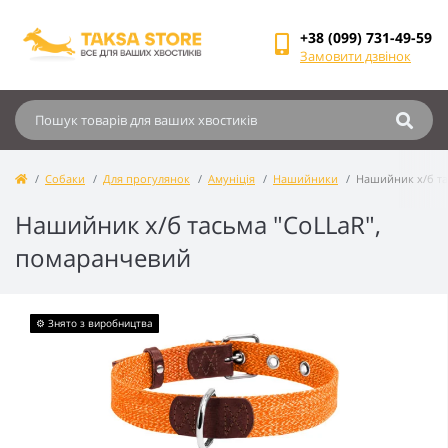
+38 (099) 731-49-59
Замовити дзвінок
Собаки
Для прогулянок
Амуніція
Нашийники
Нашийник х/б та
Нашийник х/б тасьма "CoLLaR",
помаранчевий
⚙️ Знято з виробництва