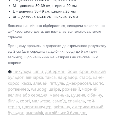
M – довжина 30-39 см, ширина 20 мм
L
– довжина 38-49 см, ширина 25 мм
XL
– довжина 46-60 см, ширина 35 мм
Довжина нашийника підбирається, виходячи з охоплення
шиї хвостатого друга, що визначається вимірювальною
стрічкою.
При цьому правильно додавати до отриманого результату
від 2 см (для середніх та дрібних порід) до 5 см (для
великих), щоб нашийник не натирав і не стискав шию
тварини.
чихуахуа
шпіц
доберман
йорк
французький
,
,
,
,
бульдог
вівчарка
такса
лабрадор
стафф
кане-
,
,
,
,
,
корсо
хаскі
алабай
пітбуль
джек-рассел
мопс
,
,
,
,
,
,
ротвейлер
waudog
шкіра
рожевий
чорний
,
,
,
,
,
велика або середня
маленька
цуценя
сіба-іну
,
,
,
,
бігль
коргі
мальтезе
самоїд
спанієль
той-
,
,
,
,
,
тер'єр
цвергшнауцер
акіта-іну
американський
,
,
,
бульдог
амстафф
англійський бульдог
,
,
,