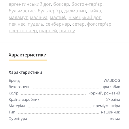
аргентинський дог
боксер
бостон-тер'єр
,
,
,
бульмастиф
бультер'єр
далматин
лайка
,
,
,
,
маламут
малінуа
мастиф
німецький дог
,
,
,
,
пекінес
пудель
сенбернар
сетер
фокстер'єр
,
,
,
,
,
цвергпінчер
шарпей
ши-тцу
,
,
Характеристики
Характеристики
Бренд
WAUDOG
Вихованець
для собак
Колір
чорний, рожевий
Країна-виробник
Україна
Матеріал
преміум шкіра
Тип
нашийник
Фурнітура
метал