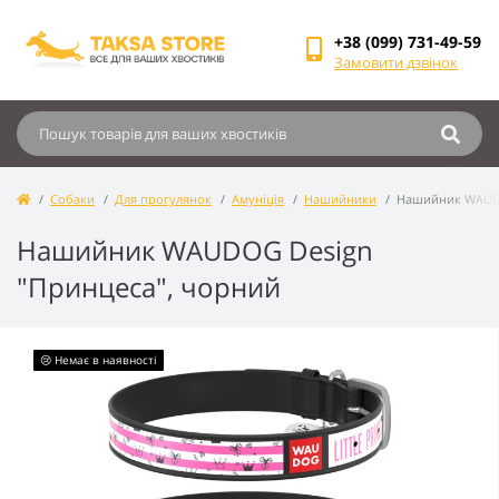
+38 (099) 731-49-59
Замовити дзвінок
Собаки
Для прогулянок
Амуніція
Нашийники
Нашийник WAUDO
Нашийник WAUDOG Design
"Принцеса", чорний
😢 Немає в наявності