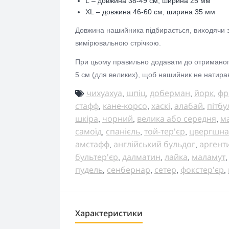
L
– довжина 38-49 см, ширина 25 мм
XL
– довжина 46-60 см, ширина 35 мм
Довжина нашийника підбирається, виходячи з
вимірювальною стрічкою.
При цьому правильно додавати до отриманого 
5 см (для великих), щоб нашийник не натирав
чихуахуа
шпіц
доберман
йорк
фр
,
,
,
,
стафф
кане-корсо
хаскі
алабай
пітбу
,
,
,
,
шкіра
чорний
велика або середня
м
,
,
,
самоїд
спанієль
той-тер'єр
цвергшна
,
,
,
амстафф
англійський бульдог
аргент
,
,
бультер'єр
далматин
лайка
маламут
,
,
,
пудель
сенбернар
сетер
фокстер'єр
,
,
,
,
Характеристики