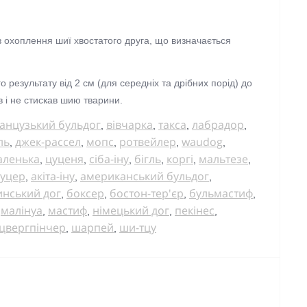
 охоплення шиї хвостатого друга, що визначається
результату від 2 см (для середніх та дрібних порід) до
 і не стискав шию тварини.
анцузький бульдог
вівчарка
такса
лабрадор
,
,
,
,
ль
джек-рассел
мопс
ротвейлер
waudog
,
,
,
,
,
аленька
цуценя
сіба-іну
бігль
коргі
мальтезе
,
,
,
,
,
,
уцер
акіта-іну
американський бульдог
,
,
,
инський дог
боксер
бостон-тер'єр
бульмастиф
,
,
,
,
малінуа
мастиф
німецький дог
пекінес
,
,
,
,
,
цвергпінчер
шарпей
ши-тцу
,
,