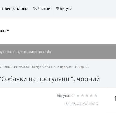
☀️ Вигода місяця
🏷️ Знижки
💬 Відгуки
аїна
Нашийник WAUDOG Design "Собачки на прогулянці", чорний
Собачки на прогулянці", чорний
Відгуки:
(0)
Виробник:
WAUDOG