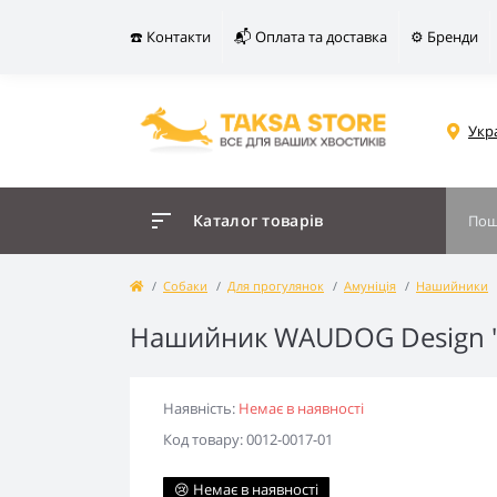
☎️ Контакти
📬 Оплата та доставка
⚙️ Бренди
Укр
Каталог товарів
Собаки
Для прогулянок
Амуніція
Нашийники
Нашийник WAUDOG Design "
Наявність:
Немає в наявності
Код товару: 0012-0017-01
😢 Немає в наявності