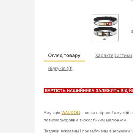
Огляд товару
Характеристики
Відгуків (0)
ВАРТІСТЬ НАШИЙНИКА ЗАЛЕЖИТЬ ВІД Й
Амуніція
WAUDOG
– серія шкіряної амуніції 
повнокольоровим зносостійким малюнком.
Завдяки яскравим і привабливим візерункам 