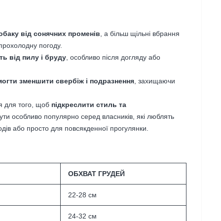
обаку від сонячних променів
, а більш щільні вбрання
прохолодну погоду.
ь від пилу і бруду
, особливо після догляду або
огти зменшити свербіж і подразнення
, захищаючи
я для того, щоб
підкреслити стиль та
ути особливо популярно серед власників, які люблять
одів або просто для повсякденної прогулянки.
ОБХВАТ ГРУДЕЙ
22-28 см
24-32 см