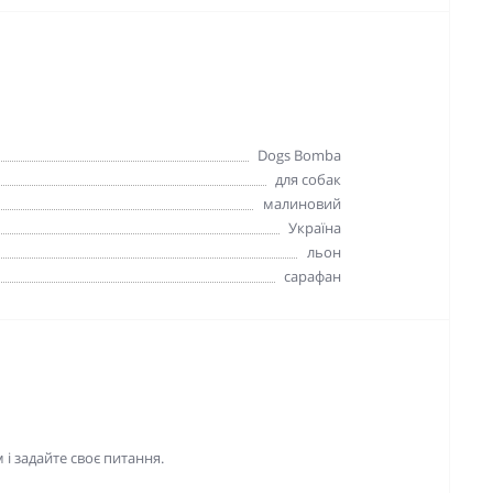
Dogs Bomba
для собак
малиновий
Україна
льон
сарафан
і задайте своє питання.