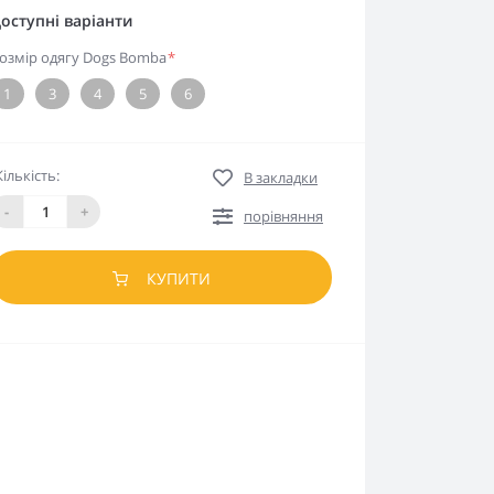
оступні варіанти
озмір одягу Dogs Bomba
*
1
3
4
5
6
Кількість:
В закладки
-
+
порівняння
КУПИТИ