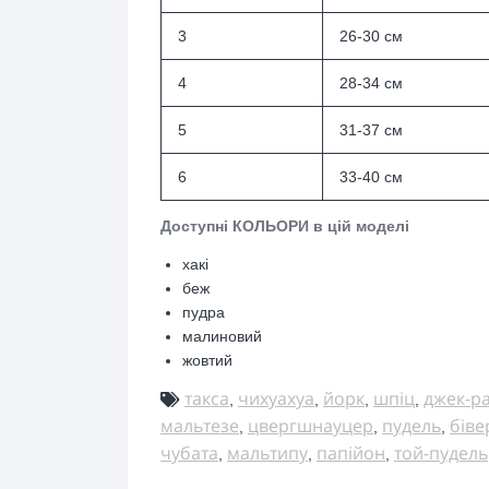
3
26-30 см
4
28-34 см
5
31-37 см
6
33-40 см
Доступні КОЛЬОРИ в цій моделі
хакі
беж
пудра
малиновий
жовтий
такса
чихуахуа
йорк
шпіц
джек-р
,
,
,
,
мальтезе
цвергшнауцер
пудель
біве
,
,
,
чубата
мальтипу
папійон
той-пудель
,
,
,