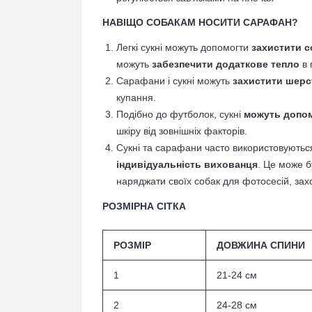
НАВІЩО СОБАКАМ НОСИТИ САРАФАН?
Легкі сукні можуть допомогти
захистити с
можуть
забезпечити додаткове тепло
в 
Сарафани і сукні можуть
захистити шерст
купання.
Подібно до футболок, сукні
можуть допом
шкіру від зовнішніх факторів.
Сукні та сарафани часто використовуютьс
індивідуальність вихованця
. Це може б
наряджати своїх собак для фотосесій, зах
РОЗМІРНА СІТКА
РОЗМІР
ДОВЖИНА СПИНИ
1
21-24 см
2
24-28 см