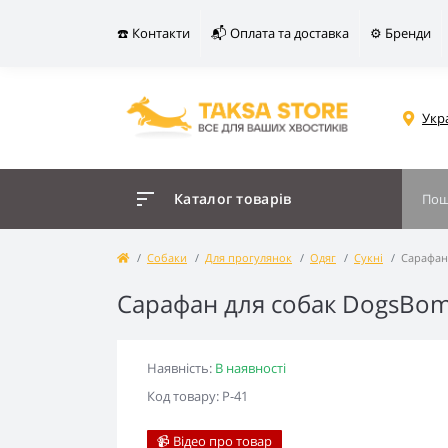
☎️ Контакти
📬 Оплата та доставка
⚙️ Бренди
Укр
Каталог товарів
Собаки
Для прогулянок
Одяг
Сукні
Сарафан
Сарафан для собак DogsBo
Наявність:
В наявності
Код товару: P-41
📹 Відео про товар