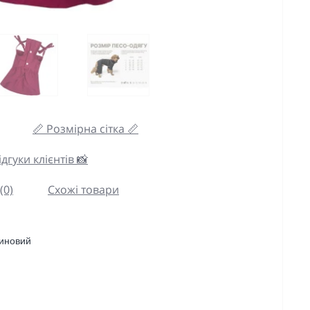
📏 Розмірна сітка 📏
дгуки клієнтів 📸
(0)
Схожі товари
иновий