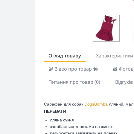
Огляд товару
Характеристики
📹 Відео про товар 📹
📸 Фотові
Питання про товар (0)
Відгуків 
Сарафан
для собак
DogsBomba
лляний, мал
ПЕРЕВАГИ
лляна сукня
застібається кнопками на животі
регулюється зав'язками на плечах