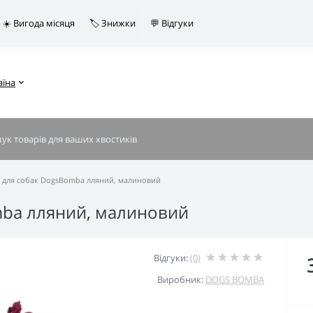
☀️ Вигода місяця
🏷️ Знижки
💬 Відгуки
аїна
 для собак DogsBomba лляний, малиновий
mba лляний, малиновий
Відгуки:
(0)
Виробник:
DOGS BOMBA