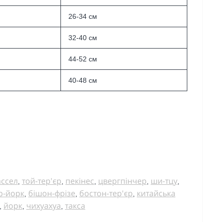
26-34 см
32-40 см
44-52 см
40-48 см
ассел
той-тер'єр
пекінес
цвергпінчер
ши-тцу
,
,
,
,
,
р-йорк
бішон-фрізе
бостон-тер'єр
китайська
,
,
,
йорк
чихуахуа
такса
,
,
,