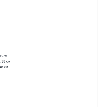
35 см
а 38 см
48 см