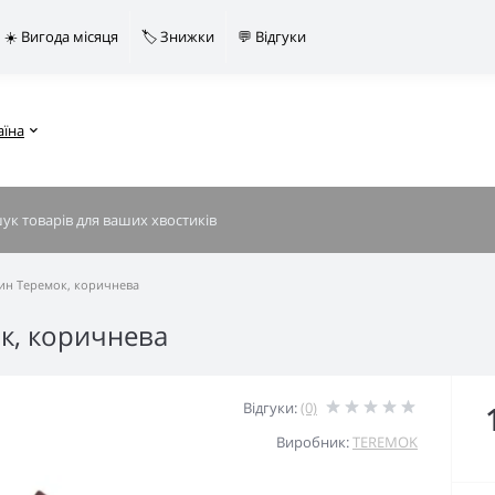
☀️ Вигода місяця
🏷️ Знижки
💬 Відгуки
аїна
рин Теремок, коричнева
к, коричнева
Відгуки:
(0)
Виробник:
TEREMOK