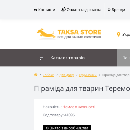
☎️ Контакти
📬 Оплата та доставка
⚙️ Бренди
Укр
Каталог товарів
Собаки
Для дому
Будиночки
Піраміда для тва
Піраміда для тварин Теремо
Наявність:
Немає в наявності
Код товару: 41096
⚙️ Знято з виробництва